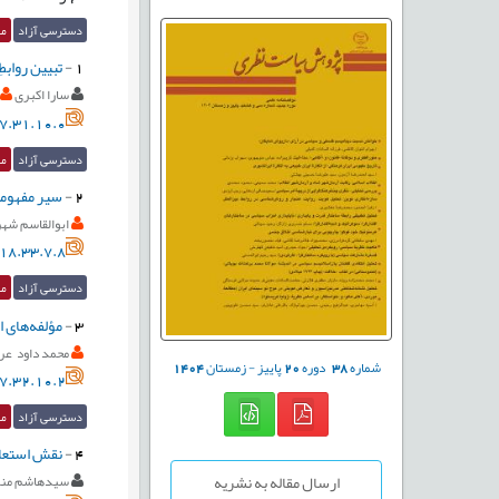
دسترسی آزاد
مق
1
-
تبیین روابط
سارا اکبری
7.31.10.0
دسترسی آزاد
مق
2
-
سیر مفهومی
ابوالقاسم شهر
18.33.7.8
دسترسی آزاد
مق
3
-
مؤلفه‌های 
محمد داود عر
شماره
38
دوره
20
پاییز - زمستان
1404
7.32.10.2
دسترسی آزاد
مق
4
-
نقش استعار
ارسال مقاله به نشریه
سیدهاشم منی