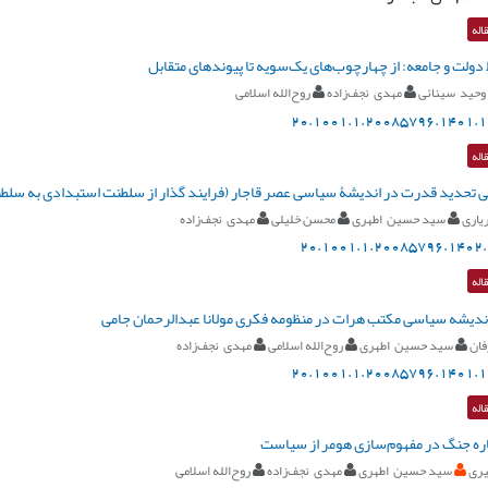
اله
ِ دولت و جامعه: از چهارچوب‌های یک‌سویه تا پیوندهای متقابل
وحید سینائی
مهدی نجف‌زاده
روح‌الله اسلامی
20.1001.1.20085796.1401.1
اله
 تحدید قدرت در اندیشۀ ‌سیاسی عصر قاجار (فرایند گذار از سلطنت استبدادی به سل
یاری
سید حسین اطهری
محسن خلیلی
مهدی نجف‌زاده
20.1001.1.20085796.1402.
اله
اندیشه سیاسی مکتب هرات در منظومه فکری مولانا عبدالرحمان جامی
فان
سید حسین اطهری
روح‌الله اسلامی
مهدی نجف‌زاده
20.1001.1.20085796.1401.1
اله
ه جنگ در مفهوم‌‌سازی هومر از سیاست
ری
سید حسین اطهری
مهدی نجف‌زاده
روح‌الله اسلامی