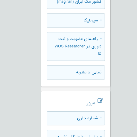
كشور مگ ايران (magiran)
• سیویلیکا
• راهنمای عضویت و ثبت
داوری در WOS Researcher
ID
تماس با نشریه
مرور
•
شماره جاری
•
براساس شمارگان نشریه