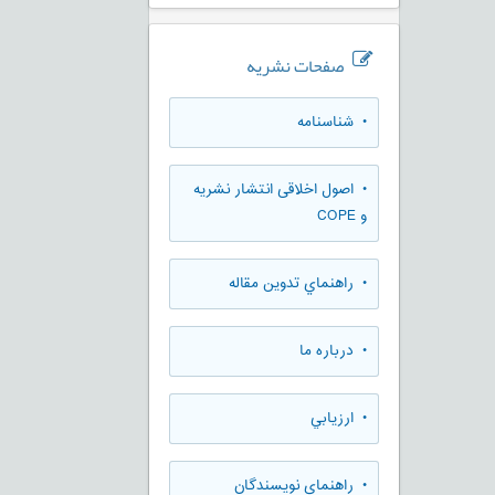
صفحات نشریه
• شناسنامه
• اصول اخلاقی انتشار نشریه
و COPE
• راهنماي تدوين مقاله
• درباره ما
• ارزيابي
• راهنمای نویسندگان