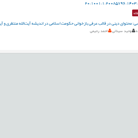
20.1001.1.20085796.1403.
اله
: محتوای دینی در قالب عرفی بازخوانی حکومت اسلامی در اندیشه آیت‌الله منتظری و آیت
ه
وحید سینائی
احمد رحیمی