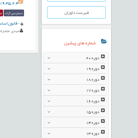
19.35.2.4
فهرست داوران
دسترسی آزاد
مق
5
-
قانون اساسی
مهدی نجف‌زاد
شماره های پیشین
دوره
20
دوره
19
دوره
18
دوره
17
دوره
16
دوره
15
دوره
14
دوره
13