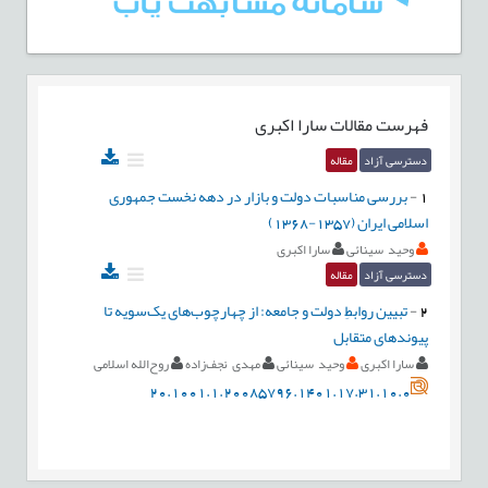
فهرست مقالات
سارا اکبری
دسترسی آزاد
مقاله
1
-
بررسی مناسبات دولت و بازار در دهه نخست جمهوری
اسلامی ایران (1357-1368)
وحید سینائی
سارا اکبری
دسترسی آزاد
مقاله
2
-
تبیین روابطِ دولت و جامعه: از چهارچوب‌های یک‌سویه تا
پیوندهای متقابل
سارا اکبری
وحید سینائی
مهدی نجف‌زاده
روح‌الله اسلامی
20.1001.1.20085796.1401.17.31.10.0