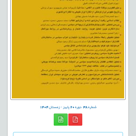
شماره
38
دوره
20
پاییز - زمستان
1404