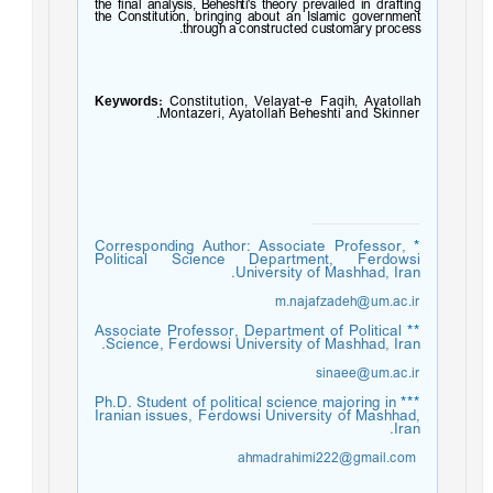
the final analysis, Beheshti's theory prevailed in drafting
the Constitution, bringing about an Islamic government
through a constructed customary process.
Keywords:
Constitution, Velayat-e Faqih, Ayatollah
Montazeri, Ayatollah Beheshti and Skinner.
Corresponding Author: Associate Professor,
*
Political Science Department, Ferdowsi
University of Mashhad, Iran.
m.najafzadeh@um.ac.ir
Associate Professor, Department of Political
**
Science, Ferdowsi University of Mashhad, Iran.
sinaee@um.ac.ir
Ph.D. Student of political science majoring in
***
Iranian issues, Ferdowsi University of Mashhad,
Iran.
ahmadrahimi222@gmail.com