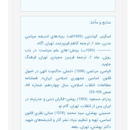
منابع و مأخذ
:
اسکینر، کوئنتین (1393الف) بنیادهای اندیشه سیاسی
مدرن، جلد 1، ترجمه کاظم فیروزمند، تهران، آگاه.
------------ (1393ب) بینش¬های علم سیاست: در باب
روش، جلد 1، ترجمه فریبرز مجیدی، تهران، فرهنگ
جاوید.
الیاسی، مرتضی (1396) «تجلی حاکمیت الهی در اصول
قانون اساسی جمهوری اسلامی ایران»، فصلنامه
مطالعات انقلاب اسلامی، سال چهاردهم، شماره 48،
صص 109-125.
پدرام، مسعود (1383) روشن¬فکران دینی و مدرنیته در
ایران پس از انقلاب، تهران، گام نو.
حسینی بهشتی، سید محمد (1378) مبانی نظری قانون
اساسی، تهیه و تنظیم بنیاد نشر آثار و اندیشه‌های شهید
دکتر بهشتی، تهران، بقعه.