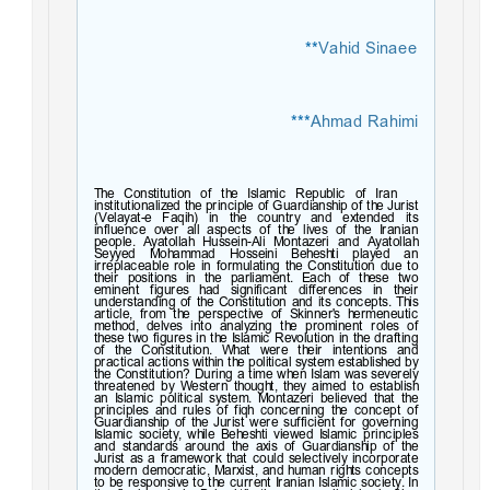
**
Vahid Sinaee
***
Ahmad Rahimi
The Constitution of the Islamic Republic of Iran
institutionalized the principle of Guardianship of the Jurist
(Velayat-e Faqih) in the country and extended its
influence over all aspects of the lives of the Iranian
people. Ayatollah Hussein-Ali Montazeri and Ayatollah
Seyyed Mohammad Hosseini Beheshti played an
irreplaceable role in formulating the Constitution due to
their positions in the parliament. Each of these two
eminent figures had significant differences in their
understanding of the Constitution and its concepts. This
article, from the perspective of Skinner's hermeneutic
method, delves into analyzing the prominent roles of
these two figures in the Islamic Revolution in the drafting
of the Constitution. What were their intentions and
practical actions within the political system established by
the Constitution? During a time when Islam was severely
threatened by Western thought, they aimed to establish
an Islamic political system. Montazeri believed that the
principles and rules of fiqh concerning the concept of
Guardianship of the Jurist were sufficient for governing
Islamic society, while Beheshti viewed Islamic principles
and standards around the axis of Guardianship of the
Jurist as a framework that could selectively incorporate
modern democratic, Marxist, and human rights concepts
to be responsive to the current Iranian Islamic society. In