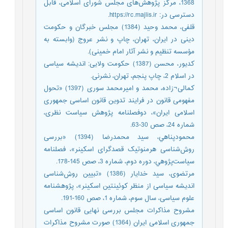
1368، مرکز پژوهش‌های مجلس شورای اسلامی، قابل
دسترسی در: https://rc.majlis.ir.
قلفی، محمد وحید (1384) مجلس خبرگان و حکومت
دینی در ایران، تهران، چاپ و نشر عروج (وابسته به
مؤسسه تنظیم و نشر آثار امام خمینی).
کدیور، محسن (1387) حکومت ولایی: اندیشه سیاسی
در اسلام 2، چاپ پنجم، تهران، نشرنی.
کمالی¬زاده، محمد و امیرمحمد سوری (1397) «تحول
مفهومی قانون در فرایند تدوین قانون اساسی جمهوری
اسلامی ایران»، دوفصلنامه پژوهش سیاست نظری،
شماره 24، صص 30-63.
محمودپناهي، سيد محمدرضا (1394) «بررسی
روش‌شناسی هرمنوتيک قصدگرای اسکينر»، فصلنامه
سياست‌پژوهي، دوره دوم، شماره 3، صص 145-178.
مرتضوی، سید خدایار (1386) «تبیین روش‌شناسی
اندیشه سیاسی از منظر کوئینتین اسکینر»، پژوهشنامه
علوم سیاسی، سال سوم، شماره 1، صص 160-191.
مشروح مذاکرات مجلس بررسی نهایی قانون اساسی
جمهوری اسلامی ایران (1364) صورت مشروح مذاکرات