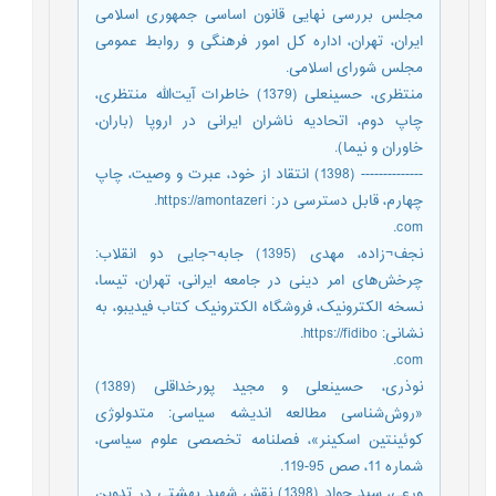
مجلس بررسی نهایی قانون اساسی جمهوری اسلامی
ایران، تهران، اداره کل امور فرهنگی و روابط عمومی
مجلس شورای اسلامی.
منتظری، حسینعلی (1379) خاطرات آیت‌الله منتظری،
چاپ دوم، اتحادیه ناشران ایرانی در اروپا (باران،
خاوران و نیما).
-------------- (1398) انتقاد از خود، عبرت و وصیت، چاپ
چهارم، قابل دسترسی در: https://amontazeri.
com.
نجف¬زاده، مهدی (1395) جابه¬جایی دو انقلاب:
چرخش‌های امر دینی در جامعه ایرانی، تهران، تیسا،
نسخه الکترونیک، فروشگاه الکترونیک کتاب فیدیبو، به
نشانی: https://fidibo.
com.
نوذری، حسینعلی و مجید پورخداقلی (1389)
«روش‌شناسی مطالعه اندیشه سیاسی: متدولوژی
کوئینتین اسکینر»، فصلنامه تخصصی علوم سیاسی،
شماره 11، صص 95-119.
ورعی، سید جواد (1398) نقش شهید بهشتی در تدوین