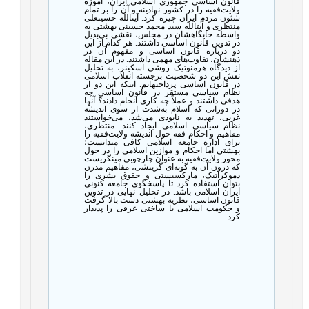
قانون اساسی جمهوری اسلامی ایران، آموزه
ولایت‌فقیه را در کشور نهادینه و آن را بر تمام
شئون مردم ایران چیره کرد. آیت­الله حسینعلی
منتظری و آیت­الله سید محمد حسینی بهشتی به
‌واسطه جایگاهشان در مجلس، نقشی بی
بدیل
در تدوین قانون اساسی داشتند. هر کدام از این
دو درباره قانون اساسی و مفهوم آن در
ذهنشان، تفاوت‌های مهمی داشتند. در این مقاله
از دیدگاه هرمنوتیک روشی اسکینر، به تحلیل
نقش این دو شخصیت برجسته انقلاب اسلامی
در قانون اساسی پرداخته­ایم. اینکه این دو از
نظام سیاسی مستقر در قانون اساسی چه
هدفی داشتند و عملاً چه‌ کاری انجام دادند؟ آنها
در دورانی که اسلام به‌شدت از سوی اندیشه
غربی، تهدید به نابودی می‌شد، می
خواستند
نظام سیاسی اسلامی ایجاد کنند. منتظری،
مفاهیم و احکام فقه حول اندیشه ولایت‌فقیه را
برای اداره جامعه اسلامی کافی می­دانست؛
بهشتی اما احکام و موازین اسلامی را در حول
محور ولایت‌فقیه به ‌عنوان چارچوبی می­نگریست
که درون آن به‌ گونه‌ای گزینشی، مفاهیم مدرن
دموکراتیک، مارکسیستی و حقوق بشری را
بتوان استفاده کرد تا پاسخگوی جامعه کنونی
ایران اسلامی باشد. در تحلیل نهایی در تدوین
قانون اساسی، نظریه بهشتی دست بالا گرفت
و حکومت اسلامی با ساختی عرفی را پدیدار
کرد.