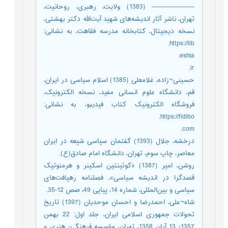
--------------------- (1383) ولایت، رهبری، روحانیت،
تهران، ناشر آثار اندیشه‌های شهید آیت‌الله دکتر بهشتی،
نسخه دیجیتال، کتابخانه مدرسه فقاهت، به نشانی:
https://lib.
eshia.
ir.
حسینی¬زاده، غلامعلی (1385) اسلام سیاسی در ایران،
قم، دانشگاه علوم انسانی مفید، نسخه الکترونیک،
فروشگاه الکترونیک کتاب فیدیبو، به نشانی:
https://fidibo.
com.
درخشه، جلال (1393) گفتمان سیاسی شیعه در ایران
معاصر، چاپ سوم، تهران، دانشگاه امام صادق(ع).
روشن، امیر (1387) «کوئینتین اسکینر و هرمنوتیک
قصدگرا در اندیشه سیاسی»، فصلنامه رهیافت‌های
سیاسی و بین‌المللی، شماره 14، پیاپی 49، صص 12-35.
شاه¬علی، احمدرضا و احسان موحدیان (1397) تاریخ
تحولات جمهوری اسلامی ایران، جلد اول: 22 بهمن
1357- 13 آبان 1358، تهران، مؤسسه فرهنگی- هنری و