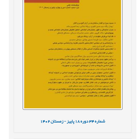
شماره
34
دوره
18
پاییز - زمستان
1402