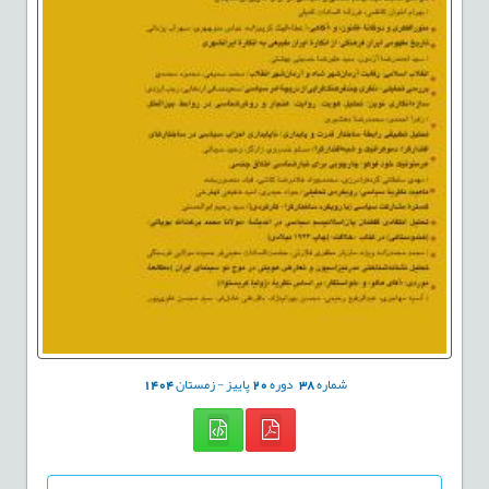
شماره
38
دوره
20
پاییز - زمستان
1404