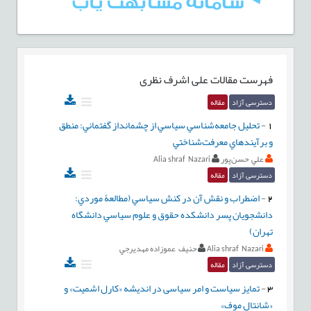
فهرست مقالات
علی اشرف نظری
دسترسی آزاد
مقاله
1
-
تحليل جامعه‌شناسي سياسي از چشم‏انداز گفتماني: منطق
و برآيندهاي معرفت‌شناختي
علي حسن‌پور
Alia shraf Nazari
دسترسی آزاد
مقاله
2
-
اضطراب و نقش آن در کنش سياسي (مطالعۀ موردي:
دانشجويان پسر دانشکده حقوق و علوم سياسي دانشگاه
تهران)
Alia shraf Nazari
حنيف عموزاده مهديرجي
دسترسی آزاد
مقاله
3
-
تمایز سیاست و امر سیاسی در اندیشه «کارل اشمیت» و
«شانتال موف»