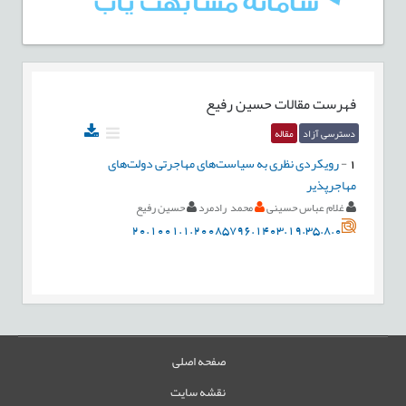
فهرست مقالات
حسین رفیع
دسترسی آزاد
مقاله
1
-
رویکردی نظری به سیاست‌های مهاجرتی دولت‌های
مهاجرپذیر
غلام عباس حسینی
محمد رادمرد
حسین رفیع
20.1001.1.20085796.1403.19.35.8.0
صفحه اصلی
نقشه سایت