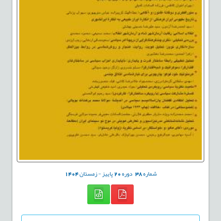
شماره
38
دوره
20
پاییز - زمستان
1404