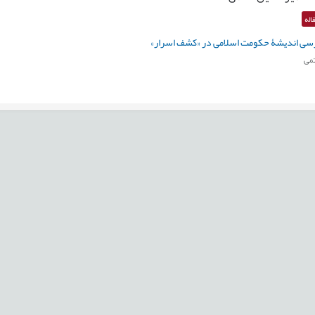
اله
رسی اندیشۀ حکومت اسلامی در «کشف اسرار»
می