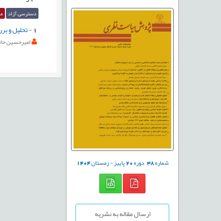
دسترسی آزاد
مق
1
-
تحلیل و بر
امیرحسین حات
شماره
38
دوره
20
پاییز - زمستان
1404
ارسال مقاله به نشریه