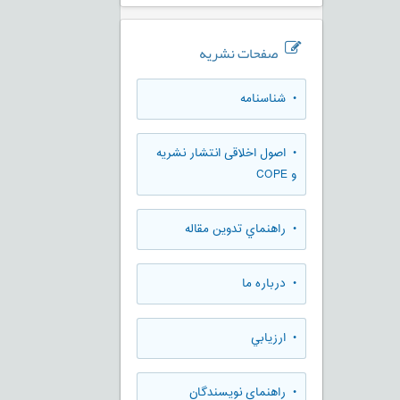
صفحات نشریه
• شناسنامه
• اصول اخلاقی انتشار نشریه
و COPE
• راهنماي تدوين مقاله
• درباره ما
• ارزيابي
• راهنمای نویسندگان