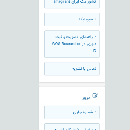
كشور مگ ايران (magiran)
• سیویلیکا
• راهنمای عضویت و ثبت
داوری در WOS Researcher
ID
تماس با نشریه
مرور
•
شماره جاری
•
براساس شمارگان نشریه