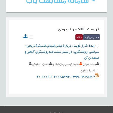
فهرست مقالات
بهنام جودی
دسترسی آزاد
مقاله
1
-
ایدة «کارل لُویت» دربارة مبانی الهیاتیِ اندیشة تاریخی-
سیاسی «روشنگری» در بستر سنت ضدروشنگری آلمانی و
منتقدان آن
بهنام جودی
مجید توسلی رکن آبادی
حسن آب‌نیکی
علي‌اشرف نظري
20.1001.1.20085796.1399.12.28.6.7
صفحه اصلی