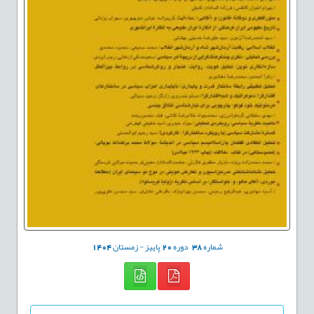
شماره
38
دوره
20
پاییز - زمستان
1404