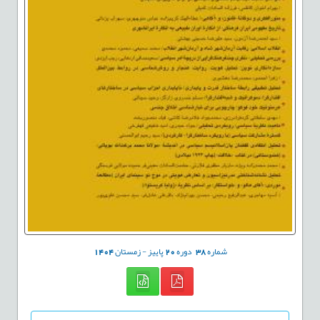
شماره
38
دوره
20
پاییز - زمستان
1404