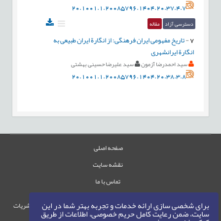
20.1001.1.20085796.1404.20.37.4.7
دسترسی آزاد
مقاله
7
-
تاریخ مفهومی ایران فرهنگی: از انگارة ایران طبیعی به
انگارة ایرانشهری
سید احمدرضا آزمون
سید علیرضا حسینی بهشتی
20.1001.1.20085796.1404.20.38.3.8
صفحه اصلی
نقشه سایت
تماس با ما
برای شخصی سازی ارائه خدمات و تجربه بهتر شما در این
حقوق این وب‌سایت متعلق به سامانه مدیریت نشریات
سایت، ضمن رعایت کامل حریم خصوصی، اطلاعات از طریق
رایمگ است.