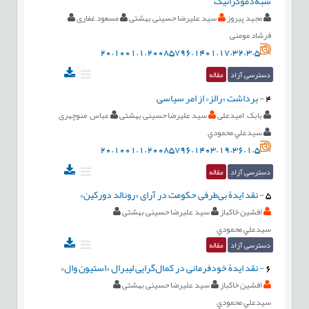
شبه‌دموکراتیک
مجید پیروز
سید علیرضا حسینی بهشتی
مسعود غفاری
فرشاد مومنی
20.1001.1.20085796.1401.17.32.3.5
دسترسی آزاد
مقاله
4
-
برداشت «رالز» از امر سیاسی
بابک امیدعلی
سید علیرضا حسینی بهشتی
عباس منوچهری
سيدعلي محمودي
20.1001.1.20085796.1403.19.36.1.5
دسترسی آزاد
مقاله
5
-
نقد ایدۀ بی‌طرفی حکومت در آرای «رونالد دورکین»
افشین خاکباز
سید علیرضا حسینی بهشتی
سيدعلي محمودي
دسترسی آزاد
مقاله
6
-
نقد ایدۀ خودفرمانی در کمال‌گرایی لیبرال «استیون وال»
افشین خاکباز
سید علیرضا حسینی بهشتی
سيدعلي محمودي