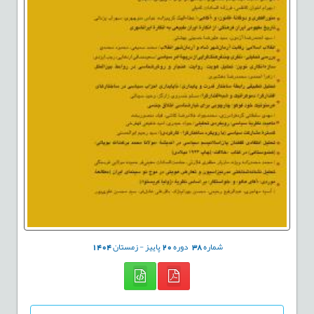
شماره
38
دوره
20
پاییز - زمستان
1404