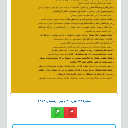
شماره
38
دوره
20
پاییز - زمستان
1404