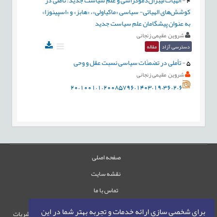
کوشش‌های الهیاتی- سیاسی «ماکیاولی»، «هابز» و «اسپینوزا»
به عنوان پیشگامان علم سیاست جدید
شروین مقیمی زنجانی
دسترسی آزاد
مقاله
5
-
تأملی در تضمنّات سیاسی نسبت عقل و وحی
شروین مقیمی زنجانی
20.1001.1.20085796.1403.19.36.2.6
صفحه اصلی
نقشه سایت
تماس با ما
برای شخصی سازی ارائه خدمات و تجربه بهتر شما در این
حقوق این وب‌سایت متعلق به سامانه مدیریت نشریات