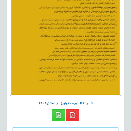
شماره
38
دوره
20
پاییز - زمستان
1404