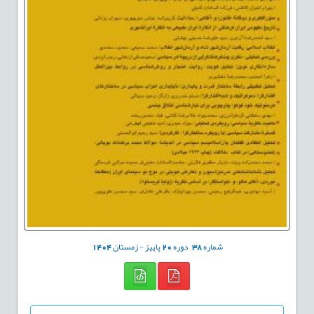
شماره
38
دوره
20
پاییز - زمستان
1404