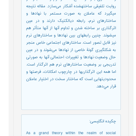
روایت تلفیقی ساخته­شده آشکار می‌سازد. مقاله نتیجه
می­گیرد که عاملان به صورت مستمر با نهادها و
ساختارهای نرم، رابطه دیالکتیک دارند و در عین
اثرگذاری بر ساخته شدن و تداوم آنها از آنها متأثر هم
می­شوند. چنین رابطه­ای بین نهادها و ساختارهای نرم
نیز قابل تصور است. ساختارهای اجتماعی خاص منجر
به شکل­گیری گونۀ خاصی از نهادها می‌شوند و در عین
حال وضعیت نهادها و تغییرات احتمالی آنها به صورتی
تدریجی بر وضعیت ساختارهای نرم هم اثرگذار است.
اما همه این اثرگذاری­ها در چارچوب امکانات، فرصت­ها و
محدودیت­هایی است که ساختار سخت در اختیار عاملان
قرار مي‌دهد.
چکیده انگلیسی
:
As a grand theory within the realm of social