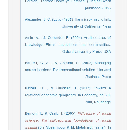
Persian]. Tehran: Donya-ye Eqtesad. (Original work
published 2012)
Alexander, J. C. (Ed.). (1987) The micro- macro link.
University of California Press. ‏
Amin, A. , & Cohendet, P. (2004) Architectures of
knowledge: Firms, capabilities, and communities.
Oxford University Press, USA. ‏
Bartlett, C. A. , & Ghoshal, S. (2002) Managing
across borders: The transnational solution. Harvard
Business Press. ‏
Bathelt, H. , & Glückler, J. (2017) Toward a
relational economic geography. In Economy, pp. 73-
100, Routledge. ‏
Benton, T., & Craib, I. (2005)
Philosophy of social
science: The philosophical foundations of social
thought
(Sh. Mosamipour & M. Motahhed, Trans.) [In