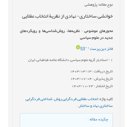
نوع مقاله
: پژوهشی
خوانشی ساختاری- نهادی از نظریۀ انتخاب عقلایی
محورهای موضوعی
:
نظریه‌ها، روش‌شناسی‌ها و رویکردهای
جدید در علوم سیاسی
*
1
فائز دین پرست
1
- استادیار گروه علوم سیاسی، دانشگاه علامه طباطبائی، ایران
تاریخ دریافت : 1403/03/13
تاریخ پذیرش : 1403/07/04
تاریخ انتشار : 1403/10/23
کلید واژه
:
انتخاب عقلایی
,
فردگرایی روش¬شناختی
,
فردگرایی
ساختاری
,
نهاد و ساختار.
,
چکیده مقاله
: