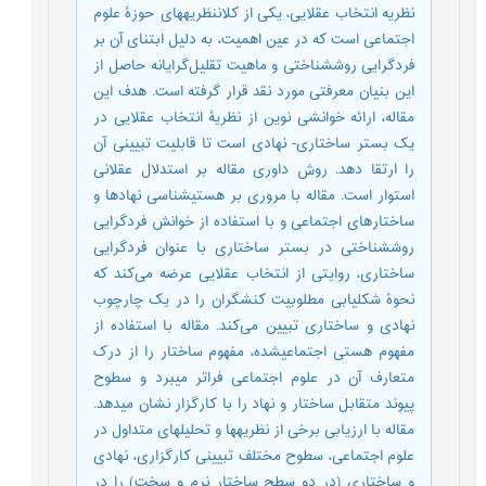
نظریه انتخاب عقلایی، یکی از کلان­نظریه­های حوزۀ علوم
اجتماعی است که در عین اهمیت، به دلیل ابتنای آن بر
فردگرایی ر­وش­شناختی و ماهیت تقلیل‌گرایانه حاصل از
این بنیان معرفتی مورد نقد قرار گرفته است. هدف این
مقاله، ارائه خوانشی نوین از نظریۀ انتخاب عقلایی در
یک بستر ساختاری- نهادی است تا قابلیت تبیینی آن
را ارتقا دهد. روش داوری مقاله بر استدلال عقلانی
استوار است. مقاله با مروری بر هستی­شناسی نهادها و
ساختارهای اجتماعی و با استفاده از خوانش فردگرایی
روش­شناختی در بستر ساختاری با عنوان فردگرایی
ساختاری، روایتی از انتخاب عقلایی عرضه می‌کند که
نحوۀ شکل­یابی مطلوبیت کنشگران را در یک چارچوب
نهادی و ساختاری تبیین می‌کند. مقاله با استفاده از
مفهوم هستی اجتماعی­شده، مفهوم ساختار را از درک
متعارف آن در علوم اجتماعی فراتر می­برد و سطوح
پیوند متقابل ساختار و نهاد را با کارگزار نشان می­دهد.
مقاله با ارزیابی برخی از نظریه­ها و تحلیل­های متداول در
علوم اجتماعی، سطوح مختلف تبیینی کارگزاری، نهادی
و ساختاری (در دو سطح ساختار نرم و سخت) را در