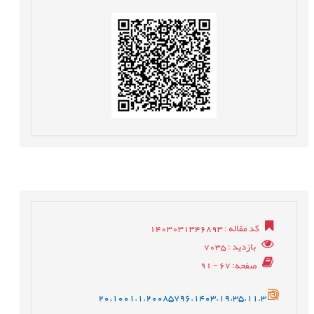
کد مقاله
: 1403031346893
بازدید
: 7035
صفحه
: 67 - 91
20.1001.1.20085796.1403.19.35.11.3