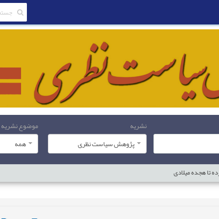
نشریه
موضوع نشریه
پژوهش سیاست نظری
همه
ه تا هجده میلادی