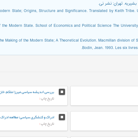
dern State; Origins, Structure and Significance. Translated by Keith Tribe. U
the Modern State. School of Economics and Political Science The University o
he Making of the Modern State; A Theoretical Evolution. Macmillan division of S
Bodin, Jean. 1993. Les six livres
بررسی اندیشه سیاسی میرزا ملکم¬خان با
تاریخ چاپ
:
تاریخ چاپ
: