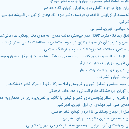
وم سیاسی (دانشگاه آزاد کرج) 43 (14): 133–60.