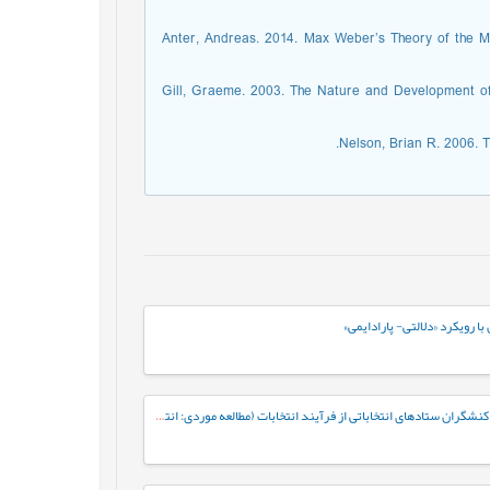
Anter, Andreas. 2014. Max Weber’s Theory of the Mo
Gill, Graeme. 2003. The Nature and Development of 
Nelson, Brian R. 2006. T
 رویکرد «دلالتی- پارادایمی»
ادراک و کنشگری سیاسی؛ مطالعه ادراک کنشگران ستادهای انتخاباتی از فرآیند انتخابات (مطالعه موردی: انتخابات ریاست¬جمهوری سال 1400 شهر گرگان)