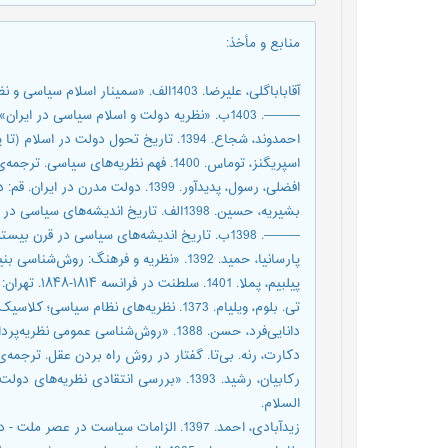
منابع و مأخذ
:
آقاباباگلی، علیرضا. 1403الف‌. «سمینار اسلام سیاسی و نظریه دولت در ایران»‏. ۲۲. دانشکده علوم اداری و اقتصاد دانشگاه شهید بهشتی.
———. 1403ب‌. «نظریه دولت و اسلام سیاسی در ایران»‏. کارشناسی ارشد اندیشه سیاسی در اسلام، دانشکده اقتصاد و علوم سیاسی: دانشگاه شهید بهشتی.
احمدوند، شجاع. 1394. تاریخ تحول دولت در اسلام (تا پایان امویان)‏. تهران: نشر نی.
اسپریگنز، توماس. 1400‌. فهم نظریه‌های سیاسی‏. ترجمه‌ی فرهنگ رجایی. تهران: نشر آگه.
افضلی، رسول، پدیدآور. 1399. دولت مدرن در ایران‏. قم: دانشگاه مفید.
بشیریه، حسین. 1398الف‌. تاریخ اندیشه‌های سیاسی در قرن بیستم، اندیشه‌های مارکسیستی‏. دوم. ج. اول. تهران: نشر نی.
———. 1398ب‌. تاریخ اندیشه‌های سیاسی در قرن بیستم، لیبرالیسم و محافظه‌کاری‏. دوم. دوم ج. تهران: نشر نی.
پارسانیا، ‌حمید. 1392. «نظریه و فرهنگ: روش‌شناسی بنیادین تکوین نظریه‌های علمی»‏. راهبرد فرهنگ 23 (6): 7–28.
پیلبیم، پملا. 1401. سلطنت در فرانسه ۱۸۱۴-۱۸۴۸‏. تهران: نشر نی.
تی. بلوم، ویلیام. 1373. نظریه‌های نظام سیاسی؛ کلاسیک‌های اندیشه سیاسی و تحلیل سیاسی نوین‏. ترجمه‌ی احمد تدین. ج. اول. نشر آران.
دانایی‌فرد، ‌حسن. 1388. «روش‌شناسی عمومی نظریه‌پردازی»‏. روش‌شناسی علوم انسانی 58 (15): 7–32.
دکارت، رنه. بی‌تا. گفتار در روش راه بردن عقل‏. ترجمه‌ی فروغی، محمد علی. ج. 
رکابیان، رشید. 1393. «بررسی انتقادی 
السلام.
زیدآبادی، احمد. 1397. الزامات سیاست در عصر ملت - دولت‏. تهران: نشر نی.