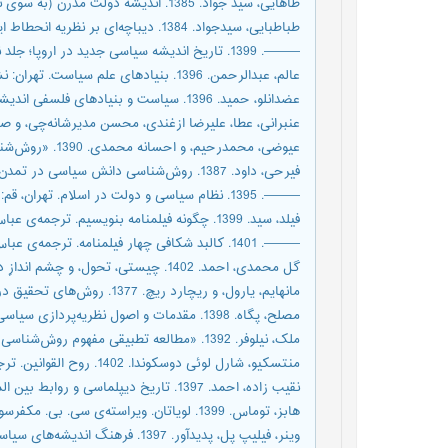
طاهایی، سید جواد. 1385. اندیشه دولت مدرن (به سوی نظریه دولت امام خمینی)‏. تهران: چاپ و نشر عروج.
طباطبایی، سیدجواد. 1384. دیباچه‌ای بر نظریه انحطاط ایران‏. چهارم. ج. ۱. تأملی درباره ایران. تهران: نگاه معاصر.
———. 1399. تاریخ اندیشه سیاسی جدید در اروپا؛ جلد نخست: از نوزایش تا انقلاب فرانسه، دفتر سوم: نظام‌های نوآئین در اندیشه سیاسی‏. ۳ ج. تهران: مینوی خرد.
عالم، عبدالرحمن. 1396. بنیادهای علم سیاست‏. تهران: نشر نی.
عضدانلو، حمید. 1396. سیاست و بنیادهای فلسفی اندیشه سیاسی‏. تهران: نشر نی.
عنبرانی، ‌عطا، ‌علیرضا ازغندی، ‌محسن مدیر‌شانه‌چی، و ‌صادق زیبا‌کلام‌مفرد. 1397. «در چیستی دولت مدرن (به سوی یک رویکرد سازمانی)»‏. عل
عیوضی، ‌محمد‌رحیم، و ‌احسانه محمدی. 1390. «روش‌شناسی و کاربرد آن در نظریه ‌ردازی در علوم اجتماعی»‏. مطالعات دفاعی استراتژیک 46 (12): 167–90.
فیرحی، داود. 1387. روش‌شناسی دانش سیاسی در تمدن اسلامی‏. مقالات. قم: پژوهشگاه علوم و فرهنگ اسلامی.
———. 1395. نظام سیاسی و دولت در اسلام‏. تهران، قم: سازمان مطالعه و تدوین کتب علوم انسانی دانشگاه ها (سمت)، مرکز تحقیق و توسعه علوم انسانی، دانشگاه باقرالعلوم.
فیلد، سید. 1399. چگونه فیلمنامه بنویسیم‏. ترجمه‌ی عباس اکبری. تهران: انتشارات نیلوفر.
———. 1401. کالبد شکافی چهار فیلمنامه‏. ترجمه‌ی عباس اکبری. تهران: انتشارات نیلوفر.
گل محمدی، احمد. 1402. چیستی، تحول، و چشم اندازِ دولت‏. تهران: نشر نی.
مانهایم، یارول، و ریچارد ریچ. 1377. روش‌های تحقیق در علوم سیاسی: نحلیل تجربی‏. ترجمه‌ی لیلا سازگار. تهران: مرکز نشر دانشگاهی.
مصلح، پگاه. 1398. مقدمات و اصول نظریه‌پردازی سیاسی‏. تهران: پژوهشگاه علوم انسانی و مطالعات فرهنگی.
ملک، ‌نیلوفر. 1392. «مطالعه تطبیقی مفهوم روش‌شناسی و نظریه از منظر پژوهش‌های کمی و کیفی با تأکید بر نظریه‌پردازی در معماری»‏. مطالعات تطبیقی هنر 5 (3): 117–29.
منتسکیو، شارل لوئی دوسکوندا. 1402. روح القوانین‏. ترجمه‌ی علی اکبر مهتدی. ج. اول. تهران: امیرکبیر.
نقیب زاده، احمد. 1397. تاریخ دیپلماسی و روابط بین الملل؛ از پیمان وستفالی تا امروز‏. تهران: نشر قومس.
هابز، توماس. 1399. لویاتان‏. ویراسته‌ی سی. بی. مکفرسون. ترجمه‌ی حسین بشیریه. تهران: نشر نی.
وینر، فیلیپ پل، پدیدآور. 1397. فرهنگ اندیشه‌های سیاسی‏. ویراسته‌ی آیزیا برلین. ترجمه‌ی خشایار دیهیمی. تهران: نشر نی.