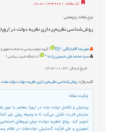
کد مقاله
: 1404012349921
نوع مقاله
: پژوهشی
روش‌شناسی نظریه‌پردازی نظریه دولت در اروپا
1
علیرضا آقاباباگلی
(
گروه علوم سیاسی دانشکده حقوق و سی
2
سید محمدعلی حسینی زاده
(
)
دانشگاه شهید بهشتی
تاریخ ارسال : 1404/01/23
کلید واژه
:
روش‌شناسی
,
نظریه‌پردازی
,
نظریه دولت
,
دولت ملت
,
د
چکیده مقاله
:
پیدایش و تکامل دولت ملت در اروپا، معاصر با عبور ن
سازمان قدرت، تلاش می‌کرد تا به وسیله روش غیر اثبا
تجویز کند. رواج «نظریه دولت» میان نیروهای اجتماع
تجویزی و طی فرآیند گسترش دولت‌ملت در نظام پساوس