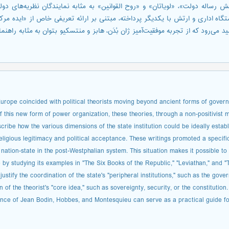
رساله دولت»، «لویاتان» و «روح القوانین» به مثابه نمایندگان نظریه‌های دو
ه اداری و ارتش با یکدیگر پرداخته، مبتنی بر ارائه تعریفی خاص از «ایده مرکزی
مید می‌رود که از تجربه موفقیت‌آمیز ژان بُدَن، هابز و منتسکیو بتوان به مثابه را
urope coincided with political theorists moving beyond ancient forms of govern
f this new form of power organization, these theories, through a non-positivist 
cribe how the various dimensions of the state institution could be ideally estab
 religious legitimacy and political acceptance. These writings promoted a specif
nation-state in the post-Westphalian system. This situation makes it possible t
 by studying its examples in "The Six Books of the Republic," "Leviathan," and "
ustify the coordination of the state's "peripheral institutions," such as the gove
n of the theorist's "core idea," such as sovereignty, security, or the constitut
rience of Jean Bodin, Hobbes, and Montesquieu can serve as a practical guide fo