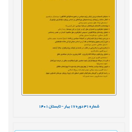
شماره
31
دوره
17
بهار - تابستان
1401