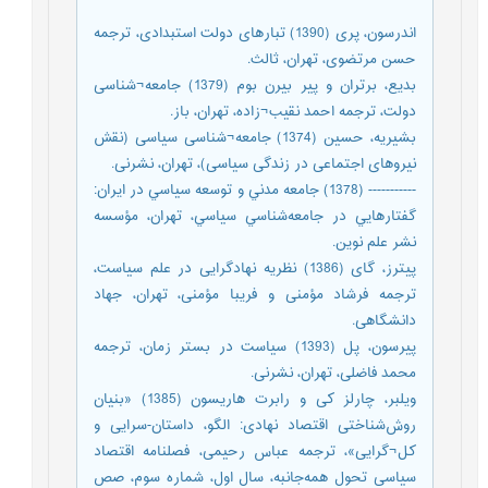
اندرسون، پری (1390) تبارهای دولت استبدادی، ترجمه
حسن مرتضوی، تهران، ثالث.
بدیع، برتران و پیر بیرن بوم (1379) جامعه¬شناسی
دولت، ترجمه احمد نقیب¬زاده، تهران، باز.
بشیریه، حسین (1374) جامعه¬شناسی سیاسی (نقش
نیروهای اجتماعی در زندگی سیاسی)، تهران، نشرنی.
----------- (1378) جامعه مدني و توسعه سياسي در ايران:
گفتارهايي در جامعه‌شناسي سياسي، تهران، مؤسسه
نشر علم نوین.
پیترز، گای (1386) نظریه نهادگرایی در علم سیاست،
ترجمه فرشاد مؤمنی و فریبا مؤمنی، تهران، جهاد
دانشگاهی.
پیرسون، پل (1393) سیاست در بستر زمان، ترجمه
محمد فاضلی، تهران، نشرنی.
ویلبر، چارلز کی و رابرت هاریسون (1385) «بنیان
روش‌شناختی اقتصاد نهادی: الگو، داستان-سرایی و
کل¬گرایی»، ترجمه عباس رحیمی، فصلنامه اقتصاد
سیاسی تحول همه‌جانبه، سال اول، شماره سوم، صص