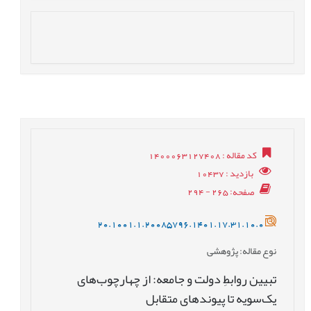
کد مقاله
: 1400063127408
بازدید
: 10437
صفحه
: 265 - 294
20.1001.1.20085796.1401.17.31.10.0
نوع مقاله
: پژوهشی
تبیین روابطِ دولت و جامعه: از چهارچوب‌های
یک‌سویه تا پیوندهای متقابل