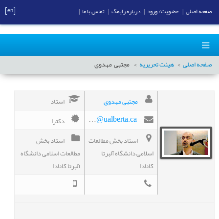
[en]
صفحه اصلی
|
عضویت/ ورود
|
درباره رایمگ
|
تماس با ما
|
صفحه اصلی
هیئت تحریریه
مجتبی
مهدوی
مجتبی مهدوی
استاد
دکترا
mojtaba.mahdavi@ualberta.ca
استاد بخش مطالعات
استاد بخش
اسلامی دانشگاه آلبرتا
مطالعات اسلامی دانشگاه
کانادا
آلبرتا کانادا