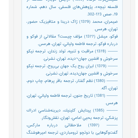
فلسفه نیچه»، پژوهش‌های فلسفی، سال دهم، شماره
19، صص 173-302.
ضيمران، محمد (1379) ژاک دریدا و متافیزیک حضور،
تهران، هرمس.
فوكو، ميشل (1377) مؤلف چيست؟ مقالاتي از فوكو و
درباره فوكو، ترجمه فاطمه ولياني، تهران، هرمس.
-------- (1378) مراقبت و تنبيه، تولد زندان، ترجمه نيكو
سرخوش و افشين جهان¬ديده، تهران، نشرنی.
-------- (1379) ایران روح یک جهان بی‌روح، ترجمه نیکو
سرخوش و افشین جهان‌دیده، تهران، نشرنی.
--------- (1380) نظم گفتار، ترجمه باقر پرهام، چاپ دوم،
تهران، آگه.
--------- (1381) تاريخ جنون، ترجمه‌ فاطمه ولياني، تهران،
هرمس.
--------- (1385) پيدايش كلينيك، ديرينه‌شناسي ادراك
پزشكي، ترجمه يحيي امامي، تهران، نقش‌ونگار.
--------- (1397) ملاحظاتی درباره مارکس،
گفت‌وگوهایی با دوتچو ترومباردی، ترجمه امیرهوشنگ