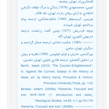
افتخاری‌راد، تهران، چشمه.
لبيبي، محمدمهدي (1378) زندگي و مرگ مؤلف، نگرشي
انتقادي به آرای رولان بارت، تهران، نقد افكار.
نوريس، كريستوفر (1380) شالوده‌شكني، ترجمه پيام
يزدانجو، تهران، شيرازه.
نيچه، فردريش (1377) چنين گفت زرتشت، ترجمه
داريوش آشوري، تهران، آگه.
----------- (1380) حكمت شادان، ترجمه جمال آل‌احمد و
دیگران، تهران، جامي.
يورگنسن، ماريان و لوئيز فيليپس (1389) نظريه و روش
در تحليل گفتمان، ترجمه هادي جليلي، تهران، نشرنی.
Berlin, Isaiah (2013) “The Counter-Enlightenment”,
in, Against the Current, Essays in the History of
Ideas, ed. by Henry Hardy, Princeton & Oxford,
Princeton University Press, pp. 1-32.
Beukes, Johann (2009a) “Hamartia, Foucault and
Iran 1978–1979” (1, Introduction and texts),
Theological Studies, vol.65, n.1, pp.101-115.
------------------- (2009b) “Hamartia, Foucault and Iran