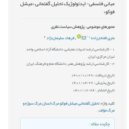
مبانی فلسفی- ایدئولوژیک تحلیل گفتمانی «میشل
فوکو»
محورهای موضوعی
:
پژوهش سیاست نظری
2
*
1
ماری افتخارزاده
فرهاد سلیمان‌نژاد
,
1
- کارشناسی ارشد ادبیات نمایشی، دانشگاه آزاد اسلامی، واحد
تهران مرکزی، ایران
2
- کارشناسی ارشد پژوهش هنر، دانشگاه علم و فرهنگ، ایران
تاریخ دریافت : 1400/10/29
تاریخ پذیرش : 1401/04/22
تاریخ انتشار : 1401/12/24
کلید واژه
:
تحلیل گفتمانی
,
میشل فوکو
,
مرگ انسان
,
مرگ سوژه و
مرگ مؤلف.
,
چکیده مقاله
: