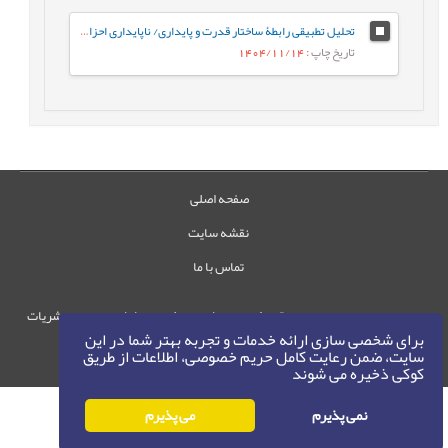
تحلیل تطبیقی رابطۀ ساختار قدرت و پایداری/ ناپایداری احزاب سیاسی در ساختارهای اقتدارگرا، دموکراتیک و شبه¬اقتدارگرا
تاریخ چاپ
: 1404/11/14
صفحه اصلی
نقشه سایت
تماس با ما
حقوق این وب‌سایت متعلق به سامانه مدیریت نشریات
برای شخصی سازی ارائه خدمات و تجربه بهتر شما در این
رایمگ است.
سایت، ضمن رعایت کامل حریم خصوصی، اطلاعات از طریق
حق نشر
1405-1396
©
کوکی ذخیره می شوند
نمی پذیرم
می پذیرم