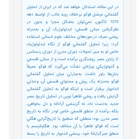
در اين مقاله، استدلال خواهد شد که در ایران از تحليل
گفتماني میشل فوکو برخلاف رویه غالب از اواسط دهه
1370 تاکنون، نمي‌توان به‌شكل مجزا و بدون در
نظرگرفتن مبانی فلسفی- ایدئولوژیک آن و به‌منزله
روشی صرف درحوزه‌های مختلف علوم انسانی استفاده
کرد؛ زیرا تحليل گفتماني فوكو از نگاه ايدئولوژيك
خاص او به سیر تحولات دوران مدرن از دوران رنسانس
تا پایان عصر روشنگری برآمده است و از مبانی فلسفي
و آنتولوژيكي ویژه‌ای نشأت مي‌گيرد كه فوكو عميقاً
بدان‌ها باور داشت. به‌عبارتي ميان تحليل گفتماني
فوكو به‌منزله یک روش و محتواي فلسفی آن، وحدتي
اندام‌وار برقرار است و اينكه فوكو به تحليل گفتمانی
گرايش یافت و روشي ظاهراً نوين در تحليل تاريخ عصر
جدید به‌دست داد، نه گزينشی آزادانه و دل بخواهی،
بلکه برآمده از منطق فلسفي خاص اودر نگاه به تاریخ
عصر مدرن بود؛ منطقی كه منطبق با تاريخ‌گرايي هگلي
است که فوکو ظاهراً با آن مخالف بود. هگليانيسم با
منطق جبرگرايانۀ خود، بينشي اندم‌وار به تاريخ را بسط