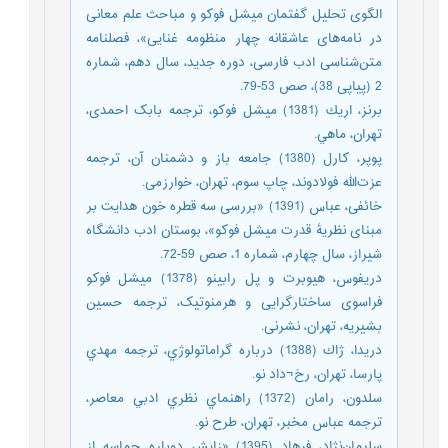
الگوی تحلیل گفتمان میشل فوکو و مباحث علم معانی
در نامه‌های عاشقانه چهار منظومه غنایی»، فصلنامه
متن‌شناسی ادب فارسی، دوره جدید، سال دهم، شماره
2 (پیاپی 38)، صص 53-79.
برنز، اريك (1381) ميشل فوكو، ترجمه بابک احمدی،
تهران، ماهي.
پوپر، کارل (1380) جامعه باز و دشمنان آن، ترجمه
عزت‌الله فولادوند، چاپ سوم، تهران، خوارزمی.
خائفی، عباس (1391) «بررسی سه قطره خون هدایت بر
مبنای نظریۀ قدرت میشل فوکو»، بوستان ادب دانشگاه
شیراز، سال چهارم، شماره 1، صص 59-72.
دریفوس، هیوبرت و پل رابینو (1378) میشل فوکو
فراسوی ساختارگرایی و هرمنوتیک، ترجمه حسین
بشیریه، تهران، نشرنی.
دريدا، ژاك (1388) درباره گراماتولوژي، ترجمه مهدي
پارسا، تهران، رخ¬داد نو.
سلدون، رامان (1372) راهنماي نظري ادبي معاصر،
ترجمه عباس مخبر، تهران، طرح نو.
سلیمان‌نژاد، فرهاد (1395) «زایش دوباره حماسه از