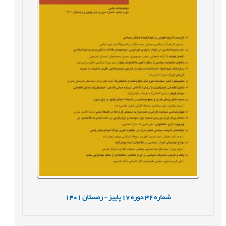
شماره
32
دوره
17
پاییز - زمستان
1401