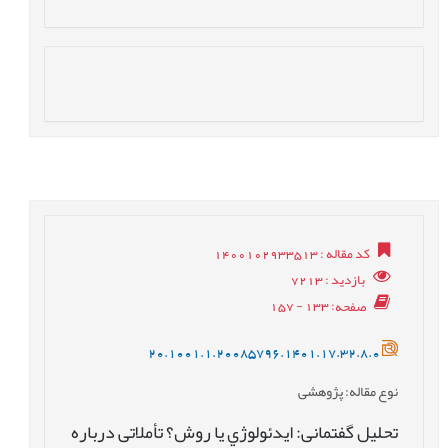
کد مقاله
: 1400102933513
بازدید
: 7213
صفحه
: 133 - 157
20.1001.1.20085796.1401.17.32.8.0
نوع مقاله
: پژوهشی
تحليل گفتمانی: ايدئولوژي يا روش؟ تأملاتی درباره