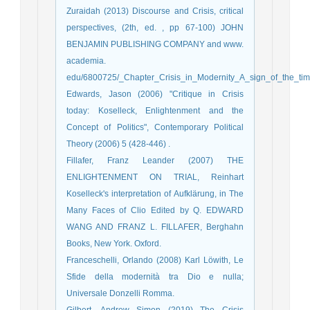
Zuraidah (2013) Discourse and Crisis, critical
perspectives, (2th, ed. , pp 67-100) JOHN
BENJAMIN PUBLISHING COMPANY and www.
academia.
edu/6800725/_Chapter_Crisis_in_Modernity_A_sign_of_the_time
Edwards, Jason (2006) "Critique in Crisis
today: Koselleck, Enlightenment and the
Concept of Politics", Contemporary Political
Theory (2006) 5 (428-446) .
Fillafer, Franz Leander (2007) THE
ENLIGHTENMENT ON TRIAL, Reinhart
Koselleck's interpretation of Aufklärung, in The
Many Faces of Clio Edited by Q. EDWARD
WANG AND FRANZ L. FILLAFER, Berghahn
Books, New York. Oxford.
Franceschelli, Orlando (2008) Karl Löwith, Le
Sfide della modernità tra Dio e nulla;
Universale Donzelli Romma.
Gilbert, Andrew Simon (2019) The Crisis