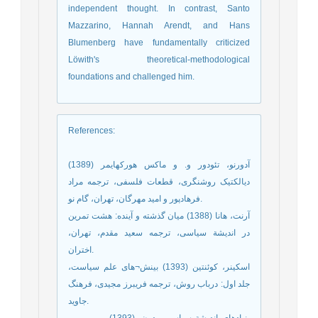
independent thought. In contrast, Santo
Mazzarino, Hannah Arendt, and Hans
Blumenberg have fundamentally criticized
Löwith's theoretical-methodological
foundations and challenged him.
References
:
آدورنو، تئودور و. و ماکس هورکهایمر (1389)
دیالکتیک روشنگری، قطعات فلسفی، ترجمه‌ مراد
فرهادپور و امید مهرگان، تهران، گام نو.
آرنت، هانا (1388) میان گذشته و آینده: هشت تمرین
در اندیشة سیاسی، ترجمه سعید مقدم، تهران،
اختران.
اسکینر، کوئنتین (1393) بینش¬های علم سیاست،
جلد اول: درباب روش، ترجمه فریبرز مجیدی، فرهنگ
جاوید.
------------- (1393) بنیادهای اندیشة سیاسی مدرن،