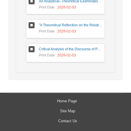
An Analytical–Theoretical Examination of Multiculturalism from the Perspective of the Political
Print Date
: 2026-02-03
"A Theoretical Reflection on the Relationship Between Power Structure and the Stability/Instability of Political Parties
Print Date
: 2026-02-03
Critical Analysis of the Discourse of Political Pan-Islamism in Maulana Muhammad Barakatullah Bhopali’s (Indian) Thought in the 1924 Book 'The Khilafet'
Print Date
: 2026-02-03
Home Page
Site Map
Contact Us