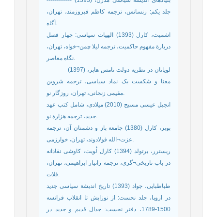
جلد یکم: رنسانس، ترجمه کاظم فیروزمند، تهران،
آگاه.
اشمیت، کارل (1393) الهیات سیاسی: چهار فصل
دربارة مفهوم حاکمیت، ترجمه‌ لیلا چمن¬خواه، تهران،
نگاه معاصر.
---------- (1397) لویاتان در نظریه دولت تامس هابز،
معنا و شکست یک نماد سیاسی، ترجمه شروین
مقیمی زنجانی، تهران، روزگار نو.
انجیل عیسی مسیح (2010) میلادی، شامل کتب عهد
جدید، ترجمه هزارة نو.
پوپر، کارل (1380) جامعة باز و دشمنان آن، ترجمه‌
عزت¬الله فولادوند، تهران، خوارزمی.
ریسترر، برتولد (1394) کارل لُویت، کاوشی نقادانه
در باب تاریخی¬گری، ترجمه‌ زانیار ابراهیمی، تهران،
فلات.
طباطبایی، جواد (1393) تاریخ اندیشة سیاسی جدید
در اروپا، جلد نخست: از نوزایش تا انقلاب فرانسه
1500-1789، دفتر نخست: جدال قدیم و جدید در