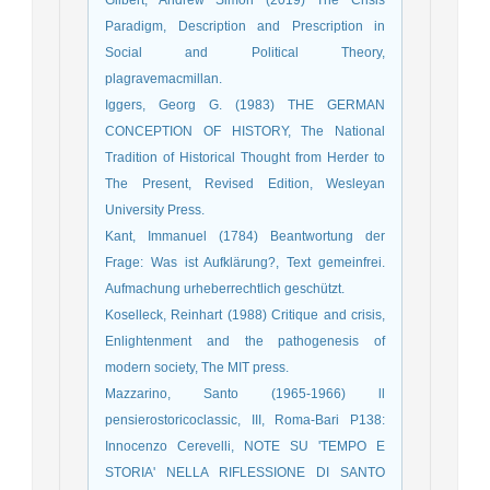
Paradigm, Description and Prescription in
Social and Political Theory,
plagravemacmillan.
Iggers, Georg G. (1983) THE GERMAN
CONCEPTION OF HISTORY, The National
Tradition of Historical Thought from Herder to
The Present, Revised Edition, Wesleyan
University Press.
Kant, Immanuel (1784) Beantwortung der
Frage: Was ist Aufklärung?, Text gemeinfrei.
Aufmachung urheberrechtlich geschützt.
Koselleck, Reinhart (1988) Critique and crisis,
Enlightenment and the pathogenesis of
modern society, The MIT press.
Mazzarino, Santo (1965-1966) ll
pensierostoricoclassic, III, Roma-Bari P138:
Innocenzo Cerevelli, NOTE SU 'TEMPO E
STORIA' NELLA RIFLESSIONE DI SANTO