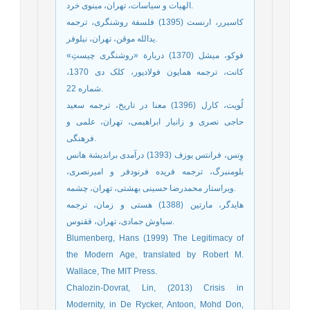
الهیات و سیاسات، تهران، مینوی خرد.
کاسیرر، ارنست (1395) فلسفة روشنگری، ترجمه
یدالله موقن، تهران، نیلوفر.
فوکو، میشل (1370) دربارة «روشنگری چیستِ»
کانت، ترجمه‌ همایون فولادپور، کلک دی 1370،
شماره 22.
لُویت، کارل (1396) معنا در تاریخ، ترجمه‌ سعید
حاجی نصری و زانیار ابراهیمی، تهران، علمی و
فرهنگی.
وِتس، فرانتس یوزف (1393) درآمدی براندیشة هانس
بلومنبرگ، ترجمه‌ فریده فرنودفر و امیرنصری،
ویراستار محمدرضا حسینی بهشتی، تهران، چشمه.
هایدگر، مارتین (1388) هستی و زمان، ترجمه
سیاوش جمادی، تهران، ققنوس.
Blumenberg, Hans (1999) The Legitimacy of
the Modern Age, translated by Robert M.
Wallace, The MIT Press.
Chalozin-Dovrat, Lin, (2013) Crisis in
Modernity, in De Rycker, Antoon, Mohd Don,