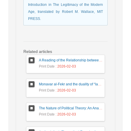
Introduction in The Legitimacy of the Modern
Age, translated by Robert M. Wallace, MIT
PRESS.
Related articles
A Reading of the Relationship between Philosophical and Political Dynamism in the Thought of Darius Shayegan
Print Date
: 2026-02-03
Monavar al-Fekr and the duality of “law” and “consciousness”
Print Date
: 2026-02-03
The Nature of Political Theory: An Analytical Approach
Print Date
: 2026-02-03