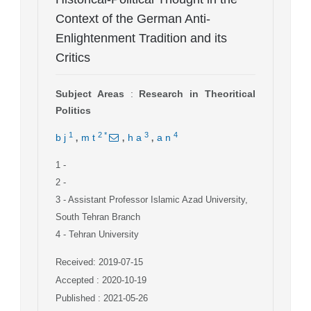
Context of the German Anti-
Enlightenment Tradition and its
Critics
Subject Areas
:
Research in Theoritical
Politics
,
,
,
1
2
*
3
4
b j
m t
h a
a n
1
-
2
-
3
- Assistant Professor Islamic Azad University,
South Tehran Branch
4
- Tehran University
Received: 2019-07-15
Accepted : 2020-10-19
Published : 2021-05-26