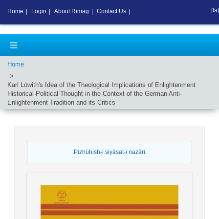
[fa]
Home
|
Login
|
About Rimag
|
Contact Us
|
Home
Karl Löwith's Idea of the Theological Implications of Enlightenment
Historical-Political Thought in the Context of the German Anti-
Enlightenment Tradition and its Critics
Pizhūhish-i siyāsat-i nazāri