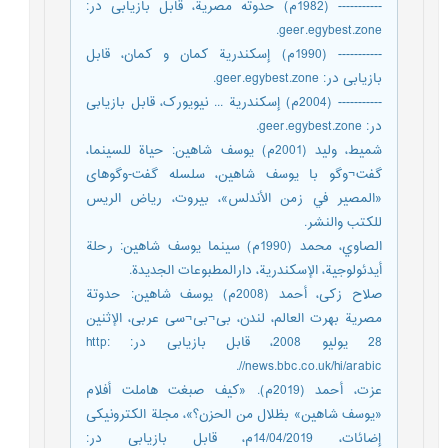
----------- (1982م) حدوته مصرية، قابل بازیابی در:
geer.egybest.zone.
----------- (1990م) إسکندرية کمان و کمان، قابل
بازیابی در: geer.egybest.zone.
----------- (2004م) إسکندرية ... نيويورک، قابل بازیابی
در: geer.egybest.zone.
شمیط، ولید (2001م) یوسف شاهین: حياة للسينما،
گفت¬وگو با یوسف شاهین، سلسله گفت-وگوهای
«المصیر في زمن الأندلس»، بیروت، ریاض الریس
للکتب والنشر.
الصاوي، محمد (1990م) سینما یوسف شاهین: رحلة
أيدئولوجية، الإسکندرية، دارالمطبوعات الجديدة.
صلاح زکی، أحمد (2008م) يوسف شاهين: حدوتة
مصرية بهرت العالم، لندن، بی¬بی¬سی عربی، الإثنين
28 يوليو 2008، قابل بازیابی در: http:
//news.bbc.co.uk/hi/arabic.
عزت، أحمد (2019م). «كيف صبغت هاملت أفلام
«يوسف شاهين» بظلال من الحزن؟»، مجلة الکترونیکی
إضائات، 14/04/2019م، قابل بازیابی در: