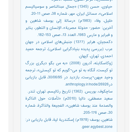
حیاوی، حسن (1345) «جمال عبدالناصر و سوسیالیسم
اسلامی»، مسائل ایران، مهر، شماره 38، صص 11-20.
خلیل، وفاء (1983م) «رسالة إلی یوسف شاهین و
آخرین: حضور- حدوتة مصریة»، الإنسان و التطور، ینایر
و فبرایر و مارس 1983، العدد 13، ‎صص 153-182.
دکمجیان، هرایر (1377) جنبش‌های اسلامی در جهان
عرب (بررسی پدیده بنیادگرایی اسلامی)، ترجمه حمید
احمدی، تهران، کیهان.
ژوکاسکایته، آدرون (2008) «به من بگو دیگری بزرگ
تو کیست، آنگاه به تو می¬گویم که تو کیستی»، ترجمه
وحید میهن¬پرست، بازدید در 30/06/95، قابل بازیابی
درanthroplogy.ir/node/26926.
ساچکوف، بوریس. (1362) تاریخ رئالیسم، تهران، تندر.
سعید مصطفی، دالیا (2010م) «تأملات حول الذاكرة
والصدمة عند يوسف شاهين»، الفجيعة والذاكرة، شماره
30، صص 176-205.
شاهین، یوسف (1978م) إسکندرية لية، قابل بازیابی در:
geer.egybest.zone.