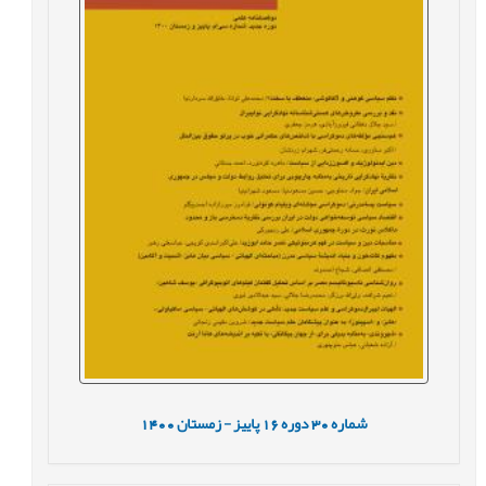
شماره
30
دوره
16
پاییز - زمستان
1400