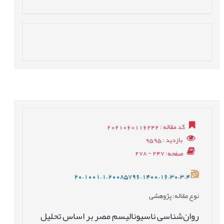
کد مقاله
: 2021060116242
بازدید
: 9595
صفحه
: 247 - 278
20.1001.1.20085796.1400.16.30.3.4
نوع مقاله
: پژوهشی
روان‌شناسی ناسیونالیسم مصر بر اساس تحلیل