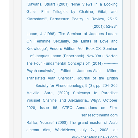
Klawans, Stuart (2001) "Nine Views in a Looking
Glass: Film Trilogies by Chahine, Gitai, and
Kiarostami", Parnassus: Poetry in Review, 25.1/2
(2001): 52-231.
Lacan, J (1998) “The Seminar of Jacques Lacan:
On Feminine Sexuality, the Limits of Love and
Knowledge”, Encore Edition, Vol. Book XX, Seminar
of Jacques Lacan (Paperback), New York: Norton.
----------- (2014) “The Four Fundamental Concepts of
Psychoanalysis”, Edited Jacques-Alain Miller,
Translated Alan Sheridan, Journal of the British
Society for Phenomenology, 9 (3), pp. 204–205.
Melville, Sara, (2020) Stairways to Paradise:
Youssef Chahine and Alexandria…Why?, October
2020, Issue 96, CTEQ Annotations on Film:
sensesofcinema.com.
Rahka, Youssef (2008) The grand master of Arab
cinema dies, WorldNews, July 27, 2008 ,at:
www.thenationalnews.com.