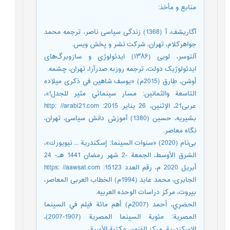
منابع و مأخذ
:
آگاریشف، آ (1368) زندگی سیاسی ناصر، ترجمه محمد
جواهرکلام، تهران، شرکت نشر و پخش ویس.
آلتوسر، لویی (۱۳۸۶) ایدئولوژی و سازوبرگ‌های
ایدئولوژیک دولت، ترجمه‌ روزبه صدرآرا، تهران، چشمه.
أوشن، طارق (2015م) «يوسف شاهين في ذكرى ميلاده
التاسعة والثمانين: مسار سينمائي مثير للجدل!»،
عربی21، الإثنين، 26 يناير 2015: http: //arabi21.com
بشیریه، حسین (1380) آموزش دانش سیاسی، تهران،
نگاه معاصر.
بی‌نام (2020) «سنوات السينما: إسكندرية ... نيويورك»،
الشرق الأوسط، الجمعة -2 شهر رمضان 1441 هـ- 24
أبريل 2020 م، رقم العدد 15123: https: //aawsat.com
الجابری، محمد عابد (1994م) الخطاب العربی المعاصر،
بیروت، مركز دراسات الوحده العربیه.
الحضرِي، أحمد (2007م) أهم مائة فيلم في السينما
المصرية: مئوية السينما المصرية (1907-2007)،
الإسكندرية، مركز الفنون، مكتبة الأسرة.