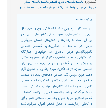
کلید واژه
:
ناسیونالیسم ناصری
,
گفتمان ناسیونالیسم
,
انسان
ملی¬گرای عربی
,
روانشناسی لکان و روان¬شناسی ناسیونالیسم.
,
چکیده مقاله
:
این جستار با پذیرش فرضیۀ آشفتگی روح و ذهن عقل
عربی در انقلاب‌های ناسیونالیستی کشورهای عربی، در
پی آن است تا رفتارها و کنش‌های انسان ملی‌گرای
عربی در مواجهه با دیگری‌های گفتمان انقلابی
ناسیونالیسم عربی ناصری در فیلم‌های چهارگانه
اتوبیوگرافی «یوسف شاهین» -کارگردان مصری- مبتنی
بر روش تحلیل گفتمان و در چهارچوب نظری روان
شناسی سوژۀ «ژاک لکان» مورد واکاوی و تحلیل قرار
دهد. جوان روشن فکر انقلابی دهه‌های پنجاه و شصت
میلادی مصر به دلیل خلأ‌های ایدئولوژیک و هویتی
ناشی از قرن‌ها سلطه نظام‌های فراملی و نیابتی، جذب
دال‌های گفتمان ناسیونالیسم ناصری می‌شود؛ گفتمانی
که در ابتدای امر به عنوان یک امر نامتناهی (امر واقع)
و تجلی آرمان‌شهر و محل تحقق امیال سرکوب‌شده