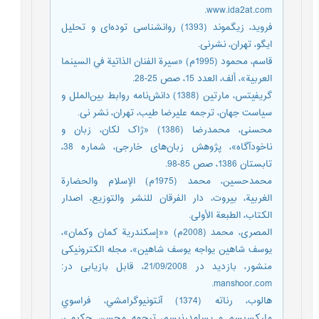
www.ida2at.com.
فروید، زیگموند (1393) روانشناسی توده‌ای و تحلیل
ایگو، تهران، نشرنی.
قاسم، محمود (1995م) «سیرة الفنان الذاتية في السينما
العربية»، ألف، العدد 15، صص 25-28.
گریفیتس، مارتین (1388) دانش‌نامه روابط بین‌الملل و
سیاست جهان، ترجمه علیرضا طیب، تهران، نشر نی.
محسنی، محمدرضا (1386) «ژاک لکان، زبان و
ناخودآگاه»، پژوهش زبان‌های خارجی، شماره 38،
تابستان 1386، صص 85-98.
محمدحسین، محمد (1975م) الإسلام والحضارة
الغربية، بیروت، دار الفرقان للنشر والتوزيع، اصدار
الكتاب، الطبعة الأولى.
المصری، محمد (2008م) ««إسكندرية كمان وكمان»،
يوسف شاهين يواجه يوسف شاهين»، مجله الکترونیکی
منشور، بازدید در 21/09/2008، قابل بازیابی در:
manshoor.com.
هالوب، رناته (1374) آنتونيوگرامشي، فراسوي
ماركسيسم و پسامدرنيسم، ترجمه محسن حكيمي،