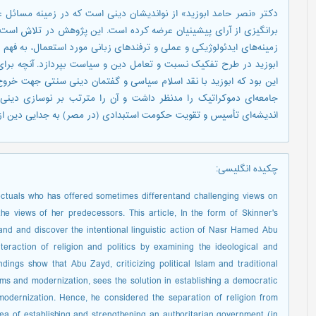
دکتر «نصر حامد ابوزید» از نواندیشان دینی است که در زمینه مسائل ع
برانگیزی از آرای پیشینیان عرضه کرده است. این پژوهش در تلاش است ت
زمینه‌های ایدئولوژیکی و عملی و ترفندهای زبانی مورد استعمال، به ف
ابوزید در طرح تفکیک نسبت و تعامل دین و سیاست بپردازد. آنچه برای 
این بود که ابوزید با نقد اسلام سیاسی و گفتمان دینی سنتی جهت خر
جامعه‌ای دموکراتیک را مدنظر داشت و آن را مترتب بر نوسازی دینی می
اندیشه‌ای تأسیس و تقویت حکومت استبدادی (در مصر) به جدایی دین ا
چکیده انگلیسی
:
ectuals who has offered sometimes differentand challenging views on
he views of her predecessors. This article, In the form of Skinner's
rstand and discover the intentional linguistic action of Nasr Hamed Abu
teraction of religion and politics by examining the ideological and
ndings show that Abu Zayd, criticizing political Islam and traditional
ems and modernization, sees the solution in establishing a democratic
 modernization. Hence, he considered the separation of religion from
idea of establishing and strengthening an authoritarian government (in