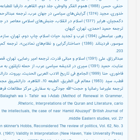
حنفی، حسن (1988) هموم الفکر والوطن، جلد دوم، القاهره، دارقبا للطباعه و النشرو التوزیع.
خدوری، مجید (1374) گرایش‌های سیاسی در جهان عرب، ترجمه عبدالرحمن عالم، چاپ سوم، تهران، وزارت امور خارجه.
دکمجیان، هرایر (1377) اسلام در انقلاب، جنبش‌های اسلامی 
ترجمه حمید احمدی، تهران، کیهان.
رهبر، عباسعلی (1394) غرب و تجدید حیات اسلام، چاپ دوم، تهران، سازمان پژوهشگاه فرهنگ و اندیشه اسلامی.
203.
عبدالرزاق، علی (1391) اسلام و مبانی قدرت، ترجمه امیر رضایی، تهران، قصیده¬سرا.
عنایت، حمید (1391) سیری در اندیشه سیاسی عرب، از حمله ناپلئون به مصر تا جنگ جهانی دوم، تهران، امیرکبیر.
فاخوری، حنا (1999) الجامع فی تاریخ الادب العربی الحدیث، بیروت، دارالجیل.
ترجمه علیرضا رضانیا و حجت¬الله جودکی، به سفارش مرکز مطالعات فرهنگ
l- Balaghah wa l- Tafsir wa l-Adab (Method of Renewal in Grammer,
Rhetoric, Interpretations of the Quran and Literature, cario.
the intellectuals, the case of nasr Hamid Abuzayd” British Journal of
middle Eastern studies, vol. 27.
n skinner's Hobbs, Reconsidered The review of politics, Vol. 62, No. 3.
D. (1967) Validity in Interpretation (New Haven, Yale University Press).