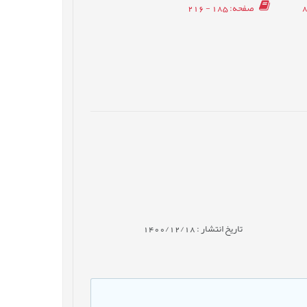
صفحه
: 185 - 216
تاریخ انتشار : 1400/12/18