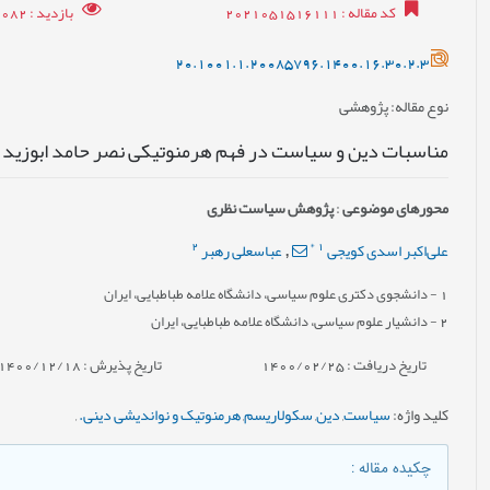
کد مقاله
: 2021051516111
بازدید
: 8082
20.1001.1.20085796.1400.16.30.2.3
نوع مقاله
: پژوهشی
مناسبات دین و سیاست در فهم هرمنوتیکی نصر حامد ابوزید
محورهای موضوعی
:
پژوهش سیاست نظری
2
*
1
علی‌اکبر اسدی کویجی
عباسعلی رهبر
,
1
- دانشجوی دکتری علوم سیاسی، دانشگاه علامه طباطبایی، ایران
2
- دانشیار علوم سیاسی، دانشگاه علامه طباطبایی، ایران
تاریخ دریافت : 1400/02/25
تاریخ پذیرش : 1400/12/18
کلید واژه
:
سیاست
,
دین
,
سکولاریسم
,
هرمنوتیک و نواندیشی دینی.
,
چکیده مقاله
: