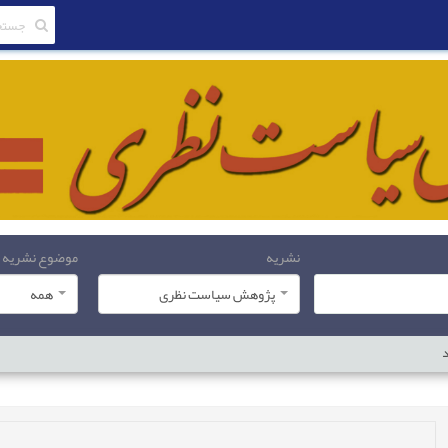
نشریه
موضوع نشریه
پژوهش سیاست نظری
همه
د