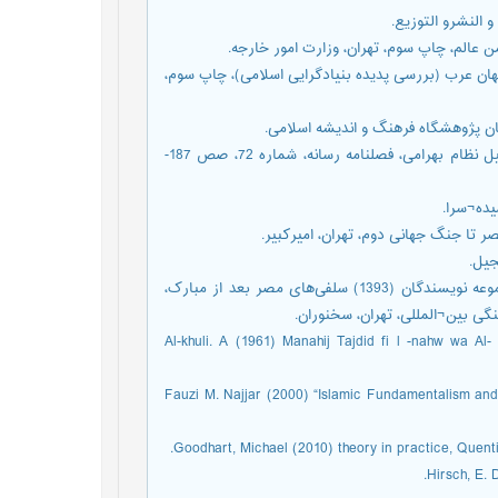
معاصر در جهان عرب (بررسی پدیده بنیادگرایی اسلامی)، چاپ سوم،
سوسور، فردیناند (1386) «ساختارگرایی و نظام‌های نمادین»، ترجمه کمیل نظام بهرامی، فصلنامه رسانه، شماره 72، صص 187-
قطب، سید (1983) معالم فی الطریق، الطبعه 10، القاهره، دارالشروق مجموعه نویسندگان (1393) سلفی‌های مصر بعد از مبارک،
ی بین¬المللی، تهران، سخنوران.
Al-khuli. A (1961) Manahij Tajdid fi l -nahw wa A
Fauzi M. Najjar (2000) “Islamic Fundamentalism and 
Goodhart, Michael (2010) theory in practice, Quenti
Hirsch, E. 