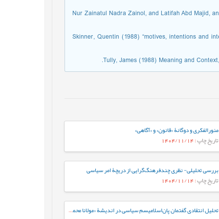
Nur Zainatul Nadra Zainol, and Latifah Abd Majid, 
Skinner, Quentin (1988) “motives, intentions and in
Tully, James (1988) Meaning and Context, 
منورالفکری و دوگانۀ «قانون» و «آگاهی»
تاریخ چاپ
: 1404/11/14
بررسی تحلیلی- نظری چندفرهنگ‌گرایی از دریچۀ امر سیاسی
تاریخ چاپ
: 1404/11/14
تحلیل انتقادی گفتمان پان‌اسلامیسم سیاسی در اندیشۀ «مولانا محمد برکت‌الله بوپالی» (هندوستانی) در کتاب «خلافت» (چاپ 1924 میلادی)