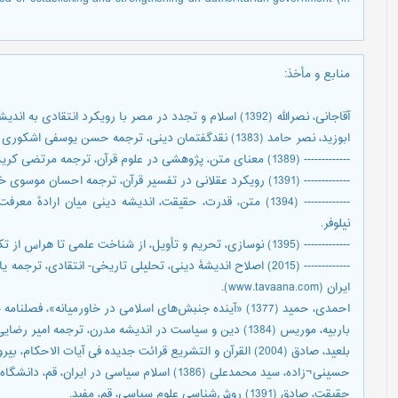
منابع و مأخذ
:
آقاجانی، نصرالله (1392) اسلام و تجدد در مصر با رویکرد انتقادی به اندیشۀ حسن حنفی، تهران، بوستان کتاب.
ابوزید، نصر حامد (1383) نقدگفتمان دینی، ترجمه حسن یوسفی اشکوری و محمد جواهرکلام، تهران، یادآوران.
------------- (1389) معنای متن، پژوهشی در علوم قرآن، ترجمه مرتضی کریمی¬نیا، تهران، طرح‌نو.
------------- (1391) رویکرد عقلانی در تفسیر قرآن، ترجمه احسان موسوی خلخالی، تهران، نیلوفر.
------------- (1394) متن، قدرت، حقیقت، اندیشه دینی میان ار
نیلوفر.
------------- (1395) نوسازی، تحریم و تأویل، از شناخت علمی تا هراس از تکفیر، ترجمه محسن آرمین، تهران، نی.
------------- (2015) اصلاح اندیشۀ دینی، تحلیلی تاریخی- انتقادی،
ایران (www.tavaana.com).
احمدی، حمید (1377) «آینده جنبش‌های اسلامی در خاورمیانه»، فصلنامه خاورمیانه، شماره 14 و 15، صص55-94.
باربیه، موریس (1384) دین و سیاست در اندیشه مدرن، ترجمه امیر رضایی، تهران، قصیده¬سرا.
بلعید، صادق (2004) القرآن و التشریع قرائت جدیده فی آیات الاحکام، بیروت، منشورات الحلبی الحقوقیه.
حسینی¬زاده، سید محمدعلی (1386) اسلام سیاسی در ایران، قم، دانشگاه مفید.
حقیقت، صادق (1391) روش‌شناسی علوم سیاسی، قم، مفید.