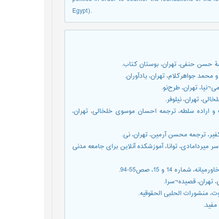
Egypt).
ادۀ معرفت و اراده سلطه، ترجمه احسان موسوی خلخالی، تهران،
 ترجمه یاسر میردامادی، توانا، آموزشکده آنلاین برای جامعه مدنی