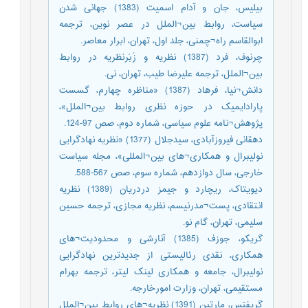
بیلیس، جان و آدام اسمیت (1383) جهانی شدن
سیاست، روابط بین¬الملل در عصر نوین، ترجمه
ابوالقاسم راه¬چمنی، جلد اول، تهران، ابرار معاصر.
چرنوف، فرد (1387) نظریه و زَبَرنظریه در روابط
بین¬الملل، ترجمه علیرضا طیب، تهران، نی.
دانش¬نیا، فرهاد (1387) «مناظره چهارم، گسست
پارادایمیک در حوزه نظری روابط بین¬الملل»،
پژوهش¬نامه علوم سیاسی، شماره دوم، صص 97-124.
دهقانی فیروزآبادی، سیدجلال (1377) «نظریه نهادگرایی
نولیبرال و همکاری¬های بین¬المللی»، مجله سیاست
خارجی، سال دوازدهم، شماره سوم، صص 567-588.
دیویتاک، ریچارد و جیمز دردریان (1389) نظریه
انتقادی، پست¬مدرنیسم، نظریه مجازی، ترجمه حسین
سلیمی، تهران، گام نو.
گریکو، جوزف (1385) آنارشی و محدودیت¬های
همکاری، نقدی رئالیستی از جدیدترین نهادگرایی
نولیبرال، جامعه و همکاری لینک لیتر، ترجمه بهرام
مستقیمی، تهران، وزارت امورخارجه.
گریفتس، مارتین (1391) نظریه¬های روابط بین¬الملل