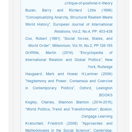
critique-of-positivist-ir-theory.
Buzan, Barry and Richard Little (1996)
”Conceptualizing Anarchy, Structural Realism Meets
World History”, European Journal of International
Relations, Vol.2, No.4, PP. 403-438.
Cox, Robert (1981) “Social forces, States, and
World Order”, Millennium, Vol.10, No.2, PP.126-155.
Griffiths, Martin (2014) ”Encyclopedia of
International Relation and Global Politics”, New
York, Rutledge.
Haugaard, Mark and Howar H.Lentner (2006)
”Hegdemony and Power, Consensus and Coercive
in Contemporary Politics”, Oxford, Lexington
BOOKS.
Kegley, Charles, Shannon Blanton (2014-2015)
“World Politics, Trend and Transformation”, Boston,
Cengaga Learning.
Kratochwil, Friedrich (2008) ”Approaches and
Methodologies in the Social Science”, Cambridge,