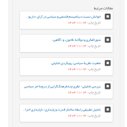
مقالات مرتبط
خوانش نسبت ديناميسم فلسفی و سیاسی در آرای «داريوش شايگان»
تاریخ چاپ
: 1404/11/14
منورالفکری و دوگانۀ «قانون» و «آگاهی»
تاریخ چاپ
: 1404/11/14
ماهیت نظریة سیاسی: رویکردی تحلیلی
تاریخ چاپ
: 1404/11/14
بررسی تحلیلی- نظری چندفرهنگ‌گرایی از دریچۀ امر سیاسی
تاریخ چاپ
: 1404/11/14
تحلیل تطبیقی رابطۀ ساختار قدرت و پایداری/ ناپایداری احزاب سیاسی در ساختارهای اقتدارگرا، دموکراتیک و شبه¬اقتدارگرا
تاریخ چاپ
: 1404/11/14