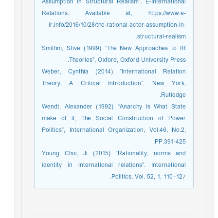
Assumption in Structural Realism”. E-International
Relations. Available at, https,//www.e-
ir.info/2016/10/28/the-rational-actor-assumption-in-
structural-realism.
Smithm, Stive (1999) ”The New Approaches to IR
Theories”, Oxford, Oxford University Press.
Weber, Cynthia (2014) ”International Relation
Theory, A Critical Introduction”, New York,
Rutledge.
Wendt, Alexander (1992) “Anarchy is What State
make of it, The Social Construction of Power
Politics”, International Organization, Vol.46, No.2,
PP.391-425.
Young Choi, Ji (2015) “Rationality, norms and
identity in international relations”. International
Politics, Vol. 52, 1, 110–127.