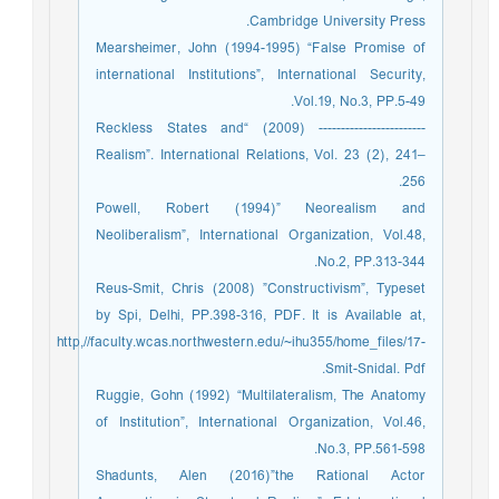
Cambridge University Press.
Mearsheimer, John (1994-1995) “False Promise of
international Institutions”, International Security,
Vol.19, No.3, PP.5-49.
------------------------ (2009) “Reckless States and
Realism”. International Relations, Vol. 23 (2), 241–
256.
Powell, Robert (1994)” Neorealism and
Neoliberalism”, International Organization, Vol.48,
No.2, PP.313-344.
Reus-Smit, Chris (2008) ”Constructivism”, Typeset
by Spi, Delhi, PP.398-316, PDF. It is Available at,
http,//faculty.wcas.northwestern.edu/~ihu355/home_files/17-
Smit-Snidal. Pdf.
Ruggie, Gohn (1992) “Multilateralism, The Anatomy
of Institution”, International Organization, Vol.46,
No.3, PP.561-598.
Shadunts, Alen (2016)”the Rational Actor