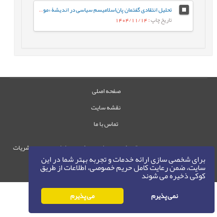
تحلیل انتقادی گفتمان پان‌اسلامیسم سیاسی در اندیشۀ «مولانا محمد برکت‌الله بوپالی» (هندوستانی) در کتاب «خلافت» (چاپ 1924 میلادی)
تاریخ چاپ
: 1404/11/14
صفحه اصلی
نقشه سایت
تماس با ما
حقوق این وب‌سایت متعلق به سامانه مدیریت نشریات
برای شخصی سازی ارائه خدمات و تجربه بهتر شما در این
رایمگ است.
سایت، ضمن رعایت کامل حریم خصوصی، اطلاعات از طریق
حق نشر
1405-1396
©
کوکی ذخیره می شوند
نمی پذیرم
می پذیرم