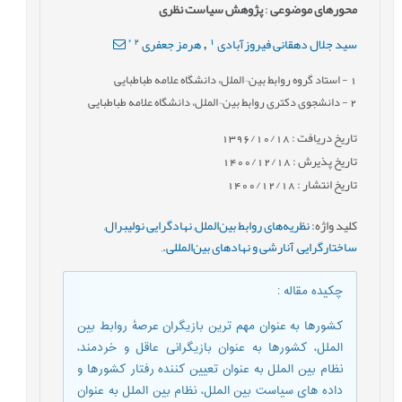
محورهای موضوعی
:
پژوهش سیاست نظری
*
2
1
سید جلال دهقانی فیروزآبادی
هرمز جعفری
,
1
- استاد گروه روابط بین¬الملل، دانشگاه علامه طباطبایی
2
- دانشجوی دکتری روابط بین¬الملل، دانشگاه علامه طباطبایی
تاریخ دریافت : 1396/10/18
تاریخ پذیرش : 1400/12/18
تاریخ انتشار : 1400/12/18
کلید واژه
:
نظریه‌های روابط بین‌الملل
,
نهادگرایی نولیبرال
,
ساختارگرایی
,
آنارشی و نهادهای بین‌المللی.
,
چکیده مقاله
:
کشورها به عنوان مهم ترین بازیگران عرصۀ روابط بین
الملل، کشورها به عنوان بازیگرانی عاقل و خردمند،
نظام بین الملل به عنوان تعیین کننده رفتار کشورها و
داده های سیاست بین الملل، نظام بین الملل به عنوان