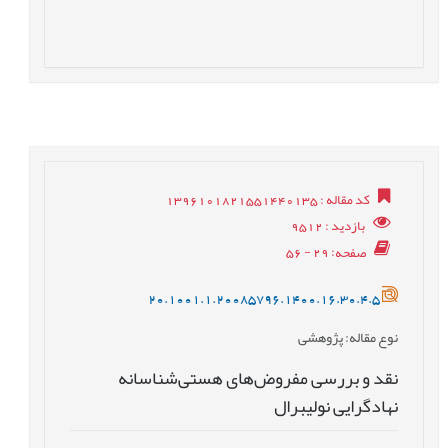
کد مقاله
: 1396101821551440135
بازدید
: 9512
صفحه
: 29 - 56
20.1001.1.20085796.1400.16.30.4.5
نوع مقاله
: پژوهشی
نقد و بررسی مفروض‌های هستی‌شناسانه
نهادگرایی نولیبرال