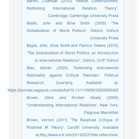
Barkin, J.Samuel (2010) “Realist Constructivism,
Rethinking International Relation Theory”,
Cambridge, Cambridge University Press.
Baylis, John and Stive Smith (2005) “The
Globalization of World Politics”, Oxford, Oxford
University Press.
Baylis, John, Stive Smith and Patrica Owens (2013)
“The Globalization of World Politics, an Introduction
to International Relations”, Oxford, OUP Oxford.
Blau, Adrian (2020) “Defending Instrumental
Rationality against Critical Theorists”, Political
Research Quarterly, Available at,
https,//journals.sagepub.com/doi/full/10.1177/1065912920958492.
Brown, Chris and Kirsten Ainely (2009)
“Understanding International Relations”, New York,
Palgrave Macmillan.
Brown, Vernon (2011) ”The Relativist Critique of
Positivist IR Theory”, Cardiff University, Available
at,http,//www.e-ir.info/2011/02/27/the-reflectivist-