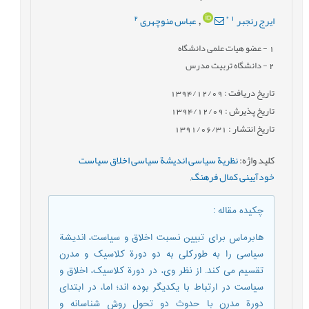
2
*
1
ایرج رنجبر
عباس منوچهری
,
1
- عضو هیات علمی دانشگاه
2
- دانشگاه تربیت مدرس
تاریخ دریافت : 1394/12/09
تاریخ پذیرش : 1394/12/09
تاریخ انتشار : 1391/06/31
کلید واژه
:
نظریة سیاسی اندیشة سیاسی اخلاق سیاست
خودآیینی کمال فرهنگ
,
چکیده مقاله
:
هابرماس برای تبیین نسبت اخلاق و سیاست، اندیشة
سیاسی را به طورکلی به دو دورة کلاسیک و مدرن
تقسیم می کند. از نظر وی، در دورة کلاسیک، اخلاق و
سیاست در ارتباط با یکدیگر بوده اند؛ اما، در ابتدای
دورة مدرن با حدوث دو تحول روش شناسانه و