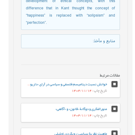
development of ethical concepts, with this
difference that in Kant thought the concept of
“happiness” is replaced with “solipsism” and
“perfection”.
منابع و مأخذ
:
مقالات مرتبط
خوانش نسبت ديناميسم فلسفی و سیاسی در آرای «داريوش شايگان»
تاریخ چاپ
: 1404/11/14
منورالفکری و دوگانۀ «قانون» و «آگاهی»
تاریخ چاپ
: 1404/11/14
ماهیت نظریة سیاسی: رویکردی تحلیلی