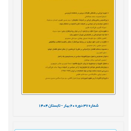
شماره
37
دوره
20
بهار - تابستان
1404