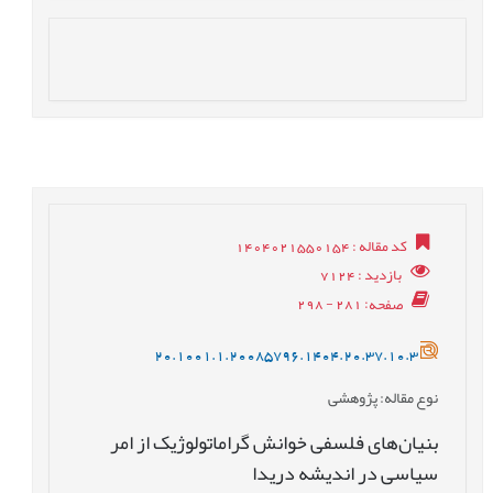
کد مقاله
: 1404021550154
بازدید
: 7124
صفحه
: 281 - 298
20.1001.1.20085796.1404.20.37.10.3
نوع مقاله
: پژوهشی
بنیان‌های فلسفی خوانش گراماتولوژیک از امر
سیاسی در اندیشه دریدا