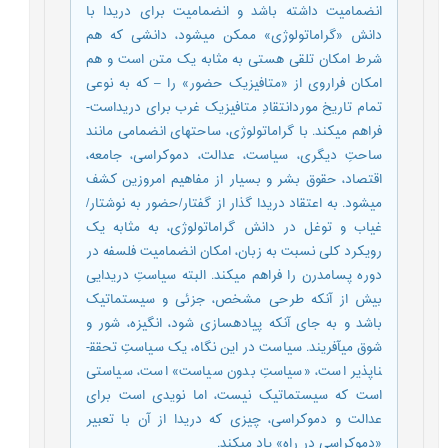
انضمامیت داشته باشد و انضمامیت برای دریدا با
دانش «گراماتولوژی» ممکن می­شود، دانشی که هم
شرط امکان تلقی هستی به مثابه یک متن است و هم
امکان فراروی از «متافیزیک حضور» را – که به نوعی
تمام تاریخ موردانتقادِ متافیزیک غرب برای دریداست-
فراهم می­کند. با گراماتولوژی، ساحت­های انضمامی مانند
ساحتِ دیگری، سیاست، عدالت، دموکراسی، جامعه،
اقتصاد، حقوق بشر و بسیار از مفاهیم امروزین کشف
می­شود. به اعتقاد دریدا گذار از گفتار/حضور به نوشتار/
غیاب و توغل در دانش گراماتولوژی، به مثابه یک
رویکرد کلی نسبت به زبان، امکان انضمامیت فلسفه در
دوره پسامدرن را فراهم می­کند. البته سیاستِ دریدایی
بیش از آنکه طرحی مشخص، جزئی و سیستماتیک
باشد و به جای آنکه پیاده­سازی شود، انگیزه، شور و
شوق­ می­آفریند. سیاست در این نگاه، یک سیاستِ تحقق­
ناپذیر است، «سیاستِ بدون سیاست» است، سیاستی
است که سیستماتیک نیست، اما نویدی است برای
عدالت و دموکراسی، چیزی که دریدا از آن با تعبیر
«دموکراسیِ در راه» یاد می­کند.