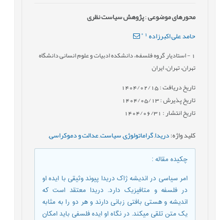
محورهای موضوعی
:
پژوهش سیاست نظری
*
1
حامد علی اکبرزاده
1
- استادیار گروه فلسفه، دانشکده ادبیات و علوم انسانی دانشگاه
تهران، تهران، ایران
تاریخ دریافت : 1404/02/15
تاریخ پذیرش : 1404/05/13
تاریخ انتشار : 1404/06/31
کلید واژه
:
دریدا
,
گراماتولوژی
,
سیاست
,
عدالت و دموکراسی
,
چکیده مقاله
:
امر سیاسی در اندیشه ژاک دریدا پیوند وثیقی با ایده او
در فلسفه و متافیزیک دارد. دریدا معتقد است که
اندیشه و هستی بافتی زبانی دارند و هر دو را به مثابه
یک متن تلقی می­کند. در نگاه او ایده فلسفی باید امکان