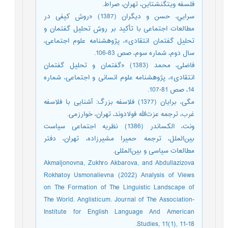
فلسفه ویتگنشتاین، تهران، صراط.
سرايي، حسن و دیگران (1387) «روش کیفی در
مطالعات اجتماعی با تأکید بر روش تحلیل گفتمان و
تحلیل گفتمان انتقادی»، پژوهشنامه علوم اجتماعی،
سال دوم، شماره سوم، صص 83-106.
فاضلی، محمد (1383) «گفتمان و تحلیل گفتمان
انتقادی»، پژوهشنامه علوم انسانی و اجتماعی، شماره
14، صص 81-107.
مگی، برایان (1377) فلاسفه بزرگ: آشنایی با فلاسفه
غرب، ترجمه عزت‌الله فولادوند، تهران، خوارزمی.
ونت، الکساندر (1386) نظریه اجتماعی سیاست
بین‌الملل، ترجمه حمیرا مشیرزاده، تهران، دفتر
مطالعات سیاسی و بین‌المللی.
Akmaljonovna, Zukhro Akbarova, and Abdullazizova
Rokhatoy Usmonalievna (2022) Analysis of Views
on The Formation of The Linguistic Landscape of
The World. Anglisticum. Journal of The Association-
Institute for English Language And American
Studies, 11(1), 11-18.