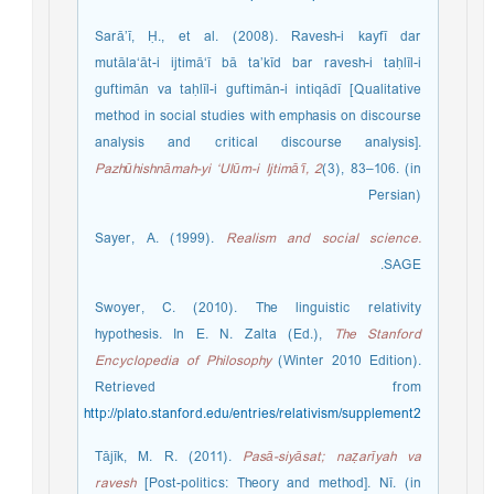
Sarā’ī, Ḥ., et al. (2008). Ravesh-i kayfī dar
mutāla‘āt-i ijtimā‘ī bā ta’kīd bar ravesh-i taḥlīl-i
guftimān va taḥlīl-i guftimān-i intiqādī [Qualitative
method in social studies with emphasis on discourse
analysis and critical discourse analysis].
Pazhūhishnāmah-yi ‘Ulūm-i Ijtimā‘ī, 2
(3), 83–106. (in
Persian)
Sayer, A. (1999).
Realism and social science.
SAGE.
Swoyer, C. (2010). The linguistic relativity
hypothesis. In E. N. Zalta (Ed.),
The Stanford
Encyclopedia of Philosophy
(Winter 2010 Edition).
Retrieved from
http://plato.stanford.edu/entries/relativism/supplement2
Tājīk, M. R. (2011).
Pasā-siyāsat; naẓarīyah va
ravesh
[Post-politics: Theory and method]. Nī. (in