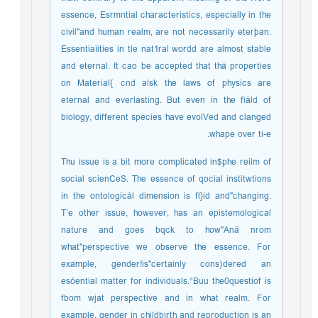
essence, Esrmntial characteristics, especially in the
civil"and human realm, are not necessarily eterþan.
Essentiaìities in tle nat1ral wordd are almost stable
and eternal. It cao be accepted that thå properties
on Material{ cnd alsk the laws of physics are
eternal and everlasting. But even in the fiåld of
biology, different species have evolVed and clanged
whape over ti-e.
Thu issue is a bit more complicated in$phe reilm of
social scienCeS. The essence of qocial institwtions
in the ontologicál dimension is fl}id and"changing.
T`e other issue, however, has an epistemological
nature and goes bqck to how"Anä nrom
what"perspective we observe the essence. For
example, gender!is"certainly cons)dered an
esóential matter for individuals.°Buu the0questiof is
fbom wjat perspective and in what realm. For
example, gender in childbirth and reproduction is an