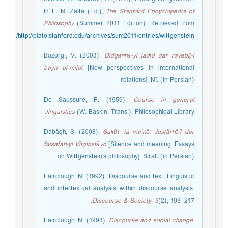
In E. N. Zalta (Ed.),
The Stanford Encyclopedia of
Philosophy
(Summer 2011 Edition). Retrieved from
http://plato.stanford.edu/archives/sum2011/entries/wittgenstein/
Bozorgī, V. (2003).
Didgāhhā-yi jadīd dar ravābiṭ-i
bayn al-milal
[New perspectives in international
relations]. Nī. (in Persian)
De Saussure, F. (1959).
Course in general
linguistics
(W. Baskin, Trans.). Philosophical Library.
Dabāgh, S. (2008).
Sukūt va ma’nā: Justārhā’ī dar
falsafah-yi Vitginstāyn
[Silence and meaning: Essays
on Wittgenstein's philosophy]. Sirāt. (in Persian)
Fairclough, N. (1992). Discourse and text: Linguistic
and intertextual analysis within discourse analysis.
Discourse & Society, 3
(2), 193–217.
Fairclough, N. (1993).
Discourse and social change.