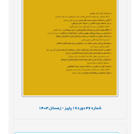
شماره
36
دوره
19
پاییز - زمستان
1403