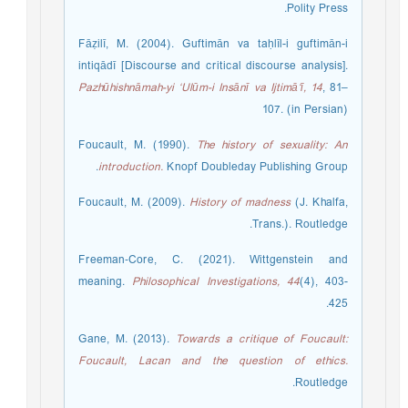
Polity Press.
Fāẓilī, M. (2004). Guftimān va taḥlīl-i guftimān-i
intiqādī [Discourse and critical discourse analysis].
Pazhūhishnāmah-yi ‘Ulūm-i Insānī va Ijtimā‘ī, 14
, 81–
107. (in Persian)
Foucault, M. (1990).
The history of sexuality: An
introduction.
Knopf Doubleday Publishing Group.
Foucault, M. (2009).
History of madness
(J. Khalfa,
Trans.). Routledge.
Freeman‐Core, C. (2021). Wittgenstein and
meaning.
Philosophical Investigations, 44
(4), 403-
425.
Gane, M. (2013).
Towards a critique of Foucault:
Foucault, Lacan and the question of ethics.
Routledge.