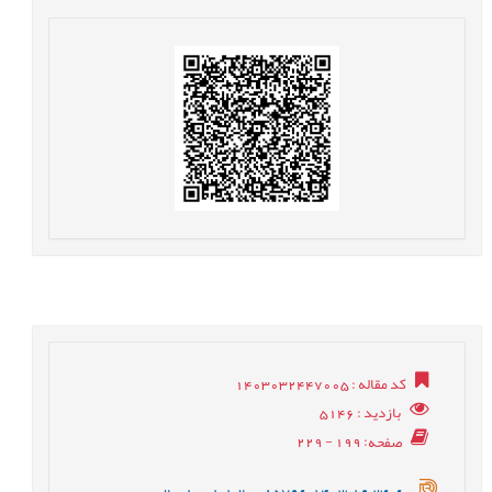
کد مقاله
: 1403032447005
بازدید
: 5146
صفحه
: 199 - 229
20.1001.1.20085796.1403.19.36.6.0