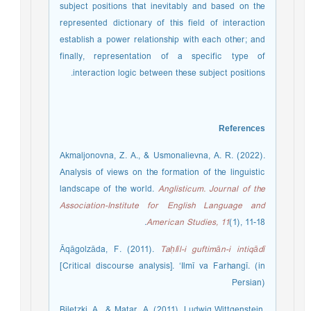
subject positions that inevitably and based on the
represented dictionary of this field of interaction
establish a power relationship with each other; and
finally, representation of a specific type of
interaction logic between these subject positions.
References
Akmaljonovna, Z. A., & Usmonalievna, A. R. (2022).
Analysis of views on the formation of the linguistic
landscape of the world.
Anglisticum. Journal of the
Association-Institute for English Language and
American Studies, 11
(1), 11-18.
Āqāgolzāda, F. (2011).
Taḥlīl-i guftimān-i intiqādī
[Critical discourse analysis]. ‘Ilmī va Farhangī. (in
Persian)
Biletzki, A., & Matar, A. (2011). Ludwig Wittgenstein.