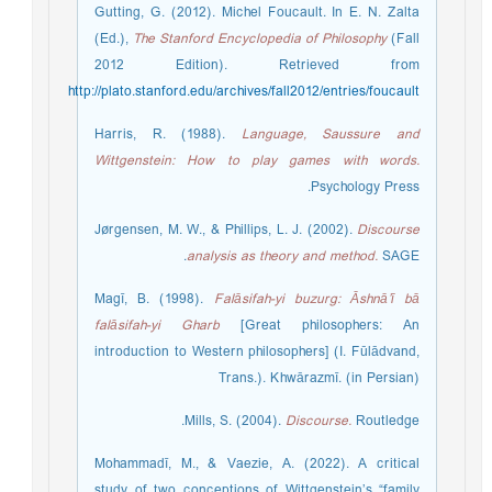
Gutting, G. (2012). Michel Foucault. In E. N. Zalta
(Ed.),
The Stanford Encyclopedia of Philosophy
(Fall
2012 Edition). Retrieved from
http://plato.stanford.edu/archives/fall2012/entries/foucault
Harris, R. (1988).
Language, Saussure and
Wittgenstein: How to play games with words.
Psychology Press.
Jørgensen, M. W., & Phillips, L. J. (2002).
Discourse
analysis as theory and method.
SAGE.
Magī, B. (1998).
Falāsifah-yi buzurg: Āshnā’ī bā
falāsifah-yi Gharb
[Great philosophers: An
introduction to Western philosophers] (I. Fūlādvand,
Trans.). Khwārazmī. (in Persian)
Mills, S. (2004).
Discourse.
Routledge.
Mohammadī, M., & Vaezie, A. (2022). A critical
study of two conceptions of Wittgenstein’s “family