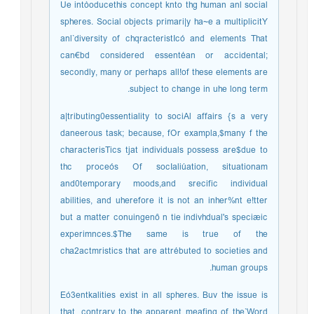
Ue intòoducethis concept knto thg human anl social
spheres. Social objects primari|y ha~e a multiplicitY
anl`diversity of chqracteristIcó and elements That
can€bd considered essentéan or accidental;
secondly, many or perhaps all!of these elements are
subject to change in uhe long term.
a|tributing0essentiality to sociAl affairs {s a very
daneerous task; because, fOr exampla,$many f the
characterisTics tjat individuals possess are$due to
thc proceós Of socIaliúation, situationam
and0temporary moods,and srecific individual
abilities, and uherefore it is not an inher%nt e!tter
but a matter conuingenô n tie indivhdual's speciæic
experimnces.$The same is true of the
cha2actmristics that are attrébuted to societies and
human groups.
Eó3entkalities exist in all spheres. Buv the issue is
that, contrary to the apparent meafing of the`Word