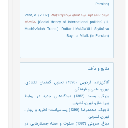
Persian)
Vent, A. (2007).
Naẓarīyah-yi ijtimā‘ī-yi siyāsat-i bayn
al-milal
[Social theory of international politics] (H.
Mushīrzādah, Trans.). Daftar-i Mutāla‘āt-i Siyāsī va
Bayn al-Milalī. (in Persian)
منابع و مأخذ
:
آقاگل‌زاده، فردوس (1390) تحلیل گفتمان انتقادی،
تهران، علمی و فرهنگی.
بزرگی، وحید (1382) دیدگاه‌های جدید در روابط
بین‌الملل، تهران، نشرنی.
تاجیک، محمدرضا (1390) پساسیاست؛ نظریه و روش،
تهران، نشرنی.
دباغ، سروش (1387) سکوت و معنا؛ جستارهایی در