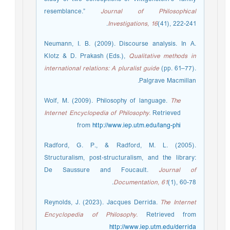
resemblance.”
Journal of Philosophical
Investigations, 16
(41), 222-241.
Neumann, I. B. (2009). Discourse analysis. In A.
Klotz & D. Prakash (Eds.),
Qualitative methods in
international relations: A pluralist guide
(pp. 61–77).
Palgrave Macmillan.
Wolf, M. (2009). Philosophy of language.
The
Internet Encyclopedia of Philosophy.
Retrieved
from
http://www.iep.utm.edu/lang-phi
Radford, G. P., & Radford, M. L. (2005).
Structuralism, post‐structuralism, and the library:
De Saussure and Foucault.
Journal of
Documentation, 61
(1), 60-78.
Reynolds, J. (2023). Jacques Derrida.
The Internet
Encyclopedia of Philosophy.
Retrieved from
http://www.iep.utm.edu/derrida