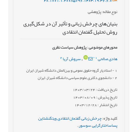
نوع مقاله
: پژوهشی
بنیان‌های چرخش زبانی و تأثیر آن در شکل‌گیری
روش تحلیل گفتمان انتقادی
محورهای موضوعی
:
پژوهش سیاست نظری
2
*
1
هادی صالحی
سروش آریا
,
1
- استادیار گروه حقوق عمومی و بین‌الملل دانشگاه شیراز، ایران
2
- دانشجوی دکتری علوم سیاسی دانشگاه شیراز، ایران
تاریخ دریافت : 1403/03/24
تاریخ پذیرش : 1403/08/09
تاریخ انتشار : 1403/12/28
کلید واژه
:
چرخش زبانی
,
گفتمان انتقادی
,
ویتگنشتاین
,
پساساختارگرایی
,
سوسور.
,