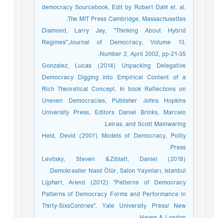
democracy Sourcebook, Edit by Robert Dahl et. al.
The MIT Press Cambridge, Massachusettes.
Diamond, Larry Jay, "Thinking About Hybrid
Regimes",Journal of Democracy, Volume 13,
Number 2, April 2002, pp-21-35.
Gonzalez, Lucas (2014) Unpacking Delegative
Democracy Digging into Empirical Content of a
Rich Theoretical Concept, In book Reflections on
Uneven Democracies, Publisher Johns Hopkins
University Press, Editors Daniel Brinks, Marcelo
Leiras, and Scott Mainwaring.
Held, Devid (2007) Models of Democracy, Polity
Press.
Levitsky, Steven &Ziblatt, Daniel (2018)
Demokrasiler Nasıl Ölür, Salon Yayınları, İstanbul.
Lijphart, Arend (2012) "Patterns of Democracy
Patterns of Democracy Forms and Performance in
Thirty-SixsContries", Yale University Press/ New
Haven & London.