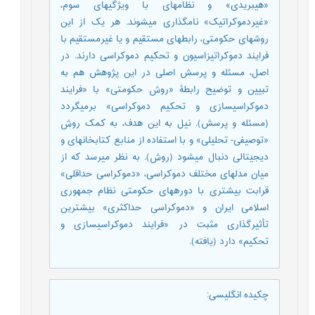
«هیبریدی» و نظام‏های با ویژگی‏‏های سوم،
«غیردموکراتیک» نا‏م‏گذاری می‏شوند. هر یک از این
روش‏های حکومتی، رابطه‏ای مستقیم و یا غیرمستقیم با
فرایند دموکراتیزاسیون و تحکیم دموکراسی دارند. در
اصل، مسئله و پرسش اصلی در این پژوهش هم به
تبیین و توضیح رابطۀ «روش حکومتی» با «فرایند
دموکراسی‏سازی و تحکیم دموکراسی» بر‏می‏گردد
(مسئله و پرسش). نیل به این هدف، به کمک روش
«توصیفی- تحلیلی» و با استفاده از منابع کتابخانه‏ای و
دیجیتالی دنبال می‏شود (روش). به نظر می‏رسد که از
میان مدل‏های مختلف دموکراسی، «دموکراسی حداقلی»
قرابت بیشتری با دوره‏های حکومتی نظام جمهوری
اسلامی ایران و «دموکراسی حداکثری» بیشترین
تأثیرگذاری مثبت در «فرایند دموکراسی‏سازی و
تحکیم» دارد (یافته).
چکیده انگلیسی
: