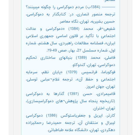
----------- (1384ب) مردم دموکراسی را چگونه می‏بینند؟
ترجمه منصور انصاری، در: کتابگذار به دموکراسی،
حسین بشیریه، تهران، نگاه معاصر.
شفیعی¬فر، محمد (1384) «دموکراسی و عدالت
اجتماعی با تأکید بر قانون اساسی جمهوری اسلامی
ایران»، فصلنامه مطالعات راهبردی، سال هشتم، شماره
اول، شماره مسلسل 27، بهار، صص 49-79.
فاضلی، محمد (1389) بنیان‏های ساختاری تحکیم
دموکراسی، تهران، کندوکاو.
فوکویاما، فرانسیس (1379) «پایان نظم، سرمایه
اجتماعی و حفظ آن»، ترجمه غلام¬عباس توسلی،
تهران، جهان امروز.
قاضی‏مرادی، حسن (1397) گذارها به دموکراسی
(تاریخچه پنجاه سال پژوهش¬های دموکراسی‏سازی)،
تهران، اختران.
کارتر، اپریل و جعفریاستوکس (1386) دموکراسی
لیبرال و منتقدان آن، ترجمه حمیدرضا رحمانی‏زاده
دهکردی، تهران، دانشگاه علامه طباطبائی.