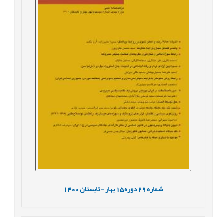
شماره
29
دوره
15
بهار - تابستان
1400