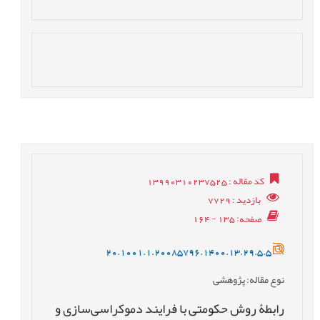
کد مقاله
: 13990310237525
بازدید
: 7729
صفحه
: 135 - 164
20.1001.1.20085796.1400.13.29.5.5
نوع مقاله
: پژوهشی
رابطۀ روش حکومتی با فرایند دموکراسی‌‏سازی و