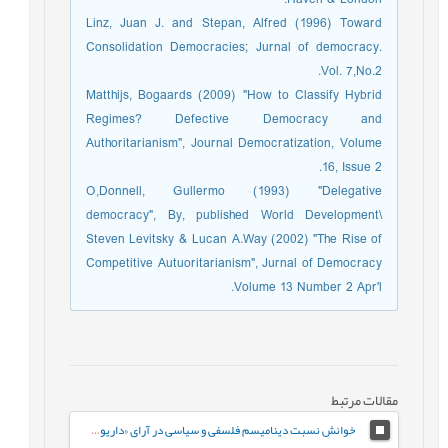
Linz, Juan J. and Stepan, Alfred (1996) Toward
Consolidation Democracies; Jurnal of democracy.
Vol. 7,No.2.
Matthijs, Bogaards (2009) "How to Classify Hybrid
Regimes? Defective Democracy and
Authoritarianism", Journal Democratization, Volume
16, Issue 2.
O,Donnell, Gullermo (1993) "Delegative
democracy", By, published World Development\
Steven Levitsky & Lucan A.Way (2002) "The Rise of
Competitive Autuoritarianism", Jurnal of Democracy
Volume 13 Number 2 Apr'l.
مقالات مرتبط
خوانش نسبت ديناميسم فلسفی و سیاسی در آرای «داريوش شايگان»