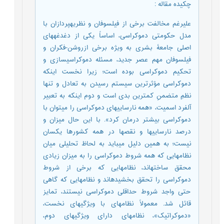
چکیده مقاله
:
علی‏رغم مخالفت برخی از فیلسوفان و نظریه‏پردازان با
مدل حکومتی دموکراسی، اساساً یکی از دغدغه‏های
اصلی جامعۀ بشری به ویژه برخی ازروشن-فکران و
فیلسوفان مهم عصر جدید، مسئله دموکراسی‏سازی و
تحکیم دموکراسی بوده است؛ زیرا نخست اینکه
دموکراسی مؤثرترین سیستم رسیدن به تعادل و تنها
نظمِ متضمنِ کمترین بدی است و دوم اینکه به تعبیر
آلفرد اسمیت، «همه نارسایی‏های دموکراسی را می‏توان با
دموکراسی بیشتر درمان کرد». با این حال میزان و
درصد نارسایی‏ها و نقص‏ها در همه کشورها یکسان
نیست؛ به همین دلیل می‏باید به لحاظ تحلیلی میان
نظام‏هایی که همه شروط دموکراسی را به میزان زیادی
محقق ساخته‏اند، نظام‏هایی که برخی از شروط
دموکراسی را تحقق بخشیده‏اند و نظام‏هایی که گاهی
حتی واجد شروط حداقلی دموکراسی نیستند، تمایز
قائل شد. معمولاً نظام‏های با ویژگی‏های نخست،
«دموکراتیک»، نظام‏های دارای ویژگی‏های دوم،