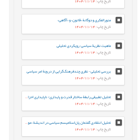
تاریخ چاپ
: 1404/11/14
منورالفکری و دوگانۀ «قانون» و «آگاهی»
تاریخ چاپ
: 1404/11/14
ماهیت نظریة سیاسی: رویکردی تحلیلی
تاریخ چاپ
: 1404/11/14
بررسی تحلیلی- نظری چندفرهنگ‌گرایی از دریچۀ امر سیاسی
تاریخ چاپ
: 1404/11/14
تحلیل تطبیقی رابطۀ ساختار قدرت و پایداری/ ناپایداری احزاب سیاسی در ساختارهای اقتدارگرا، دموکراتیک و شبه¬اقتدارگرا
تاریخ چاپ
: 1404/11/14
تحلیل انتقادی گفتمان پان‌اسلامیسم سیاسی در اندیشۀ «مولانا محمد برکت‌الله بوپالی» (هندوستانی) در کتاب «خلافت» (چاپ 1924 میلادی)
تاریخ چاپ
: 1404/11/14