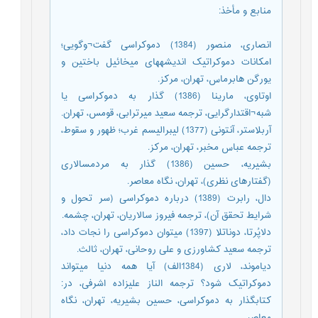
منابع و مأخذ
:
انصاری، منصور (1384) دموکراسی گفت¬وگویی؛
امکانات دموکراتیک اندیشه‏های میخائیل باختین و
یورگن هابرماس، تهران، مرکز.
اوتاوی، مارینا (1386) گذار به دموکراسی یا
شبه¬اقتدارگرایی، ترجمه سعید میرترابی، قومس، تهران.
آربلاستر، آنتونی (1377) لیبرالیسم غرب؛ ظهور و سقوط،
ترجمه عباس مخبر، تهران، مرکز.
بشیریه، حسین (1386) گذار به مردم‏سالاری
(گفتارهای نظری)، تهران، نگاه معاصر.
دال، رابرت (1389) درباره دموکراسی (سر تحول و
شرایط تحقق آن)، ترجمه فیروز سالاریان، تهران، چشمه.
دلاپُرتا، دوناتلا (1397) می‏توان دموکراسی را نجات داد،
ترجمه سعید کشاورزی و علی روحانی، تهران، ثالث.
دیاموند، لاری (1384الف) آیا همه دنیا می‏تواند
دموکراتیک شود؟ ترجمه الناز علیزاده اشرفی، در:
کتابگذار به دموکراسی، حسین بشیریه، تهران، نگاه
معاصر.