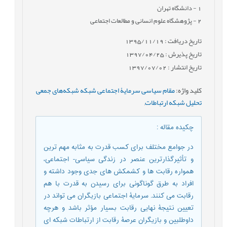
1
- دانشگاه تهران
2
- پژوهشگاه علوم انسانی و مطالعات اجتماعی
تاریخ دریافت : 1395/11/19
تاریخ پذیرش : 1397/04/25
تاریخ انتشار : 1397/07/02
کلید واژه
:
مقام سیاسی سرمایۀ اجتماعی شبکه شبکه‌های جمعی
تحلیل شبکه ارتباطات
,
چکیده مقاله
:
در جوامع مختلف برای کسب قدرت به مثابه مهم ترین
و تأثیرگذارترین عنصر در زندگی سیاسی- اجتماعی،
همواره رقابت ها و کشمکش های جدی وجود داشته و
افراد به طرق گوناگونی برای رسیدن به قدرت با هم
رقابت می کنند. سرمایۀ اجتماعی بازیگران می تواند در
تعیین نتیجۀ نهایی رقابت بسیار مؤثر باشد و هرچه
داوطلبین و بازیگران عرصۀ رقابت از ارتباطات شبکه ای