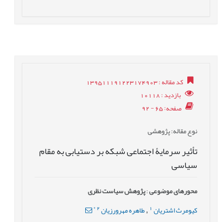
کد مقاله
: 139511191223174903
بازدید
: 10118
صفحه
: 65 - 92
نوع مقاله
: پژوهشی
تأثیر سرمایۀ اجتماعی شبکه بر دستیابی به مقام
سیاسی
محورهای موضوعی
:
پژوهش سیاست نظری
*
2
1
کیومرث اشتریان
طاهره مهرورزیان
,