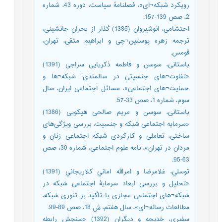
رویکرد شبکه¬ای»، فصلنامۀ سیاست، دوره 43، شماره
2، صص 139-157.
احتشامی، انوشیروان (1385) گذار از بحران جانشینی،
ترجمه زهره پوستین¬چی و ابراهیم متقی، تهران،
قومس.
باستانی، سوسن و فاطمه ذکریایی سراجی (1391)
«تفاوت¬های جنسیتی در سالمندی: شبکه¬ها و
حمایت¬های اجتماعی»، مسائل اجتماعی ایران، سال
سوم، شماره 1، صص 33-57.
باستانی، سوسن و مریم صالحی هیکویی (1386)
«سرمایه اجتماعی شبکه و جنسیت، بررسی ویژگی‌های
ساختی، تعاملی و کارکردی شبکه اجتماعی زنان و
مردان در تهران»، نامه علوم اجتماعی، شماره 30، صص
63-95.
توسلي، غلامرضا و امرالله اماني كلاريجاني (1391)
«تحلیل و بررسی ابعاد سرمایۀ اجتماعی شبکه در
شبکه¬های اجتماعی مجازی با تأکید بر تئوری شبکه،
مطالعات رسانه¬ای»، سال هفتم، ش 18، صص 89-99.
سفیری، خدیجه و دیگران (1392) «سنجش رابطه