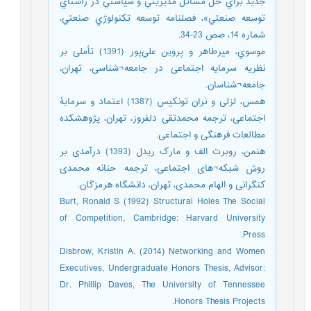
جديد براي حل مسائل مديريتي و سياستي در راستاي
توسعه صنعتي»، فصلنامه توسعه تكنولوژي صنعتي،
شماره 14، صص 23-34.
موسوي، ميرطاهر و پروین علي‌پور (1391) تأملی بر
نظریه سرمایه اجتماعی در جامعه¬شناسی، تهران،
جامعه¬شناسان.
همس، لزلی و نران تونکیس (1387) اعتماد و سرمایۀ
اجتماعی، ترجمه محمدتقی دلفروز، تهران، پژوهشکده
مطالعات فرهنگی و اجتماعی.
هنمن، روبرت الف و مارک ریدل (1393) درآمدی بر
روش شبکه¬های اجتماعی، ترجمه حنانه محمدی
کنگرانی و الهام محمدی، تهران، دانشگاه هرمزگان.
Burt, Ronald S (1992) Structural Holes The Social
of Competition, Cambridge: Harvard University
Press.
Disbrow, Kristin A. (2014) Networking and Women
Executives, Undergraduate Honors Thesis, Advisor:
Dr. Phillip Daves, The University of Tennessee
Honors Thesis Projects.