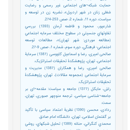
حمایت شبکه¬های اجتماعی غیر رسمی و رضایت
شغلی زنان در شهر اردبیل»، نشریه زن در توسعه و
سیاست، دوره 11، شماره 2، صص 253-274.
شارعپور، محمود و فاطمه آرمان (1393) بررسي
تفاوتهاي جنسيتي در سطوح مختلف سرمايه اجتماعي
(مطالعه موردی: شهر تهران)»، مطالعات توسعه
اجتماعي- فرهنگي، دوره سوم، شماره 1، صص 9-27.
صالحی امیری، رضا و اسماعیل کاووسی (1387) سرمایۀ
اجتماعی، تهران، پژوهشکدۀ تحقیقات استراتژیک.
صالحی امیری، رضا و همکاران (1387) مدیریت و
سرمایۀ اجتماعی (مجموعه مقالات)، تهران، پژوهشکدۀ
تحقیقات استراتژیک.
راش، مایکل (1377) جامعه و سیاست: مقدمه¬ای بر
جامعه¬شناسی سیاسی، ترجمه منوچهر صبوری، تهران،
سمت.
ردادی، محسن (1390) نظریۀ اعتماد سیاسی با تأکید
بر گفتمان اسلامی، تهران، دانشگاه امام صادق.
محمدي كنگراني، حنانه (1389) تحليل شبكهاي، روشي