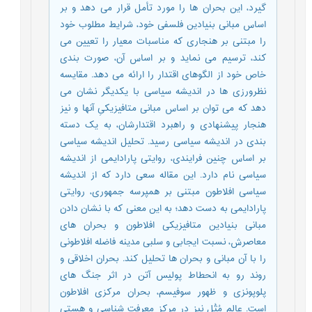
گیرد، این بحران ها را مورد تأمل قرار می دهد و بر
اساس مبانی بنیادین فلسفی خود، شرایط مطلوب خود
را مبتنی بر هنجاری که مناسبات معیار را تعیین می
کند، ترسیم می نماید و بر اساس آن، صورت بندی
خاص خود از الگوهای اقتدار را ارائه می دهد. مقایسه
نظرورزی ها در اندیشه سیاسی با یکدیگر نشان می
دهد که می توان بر اساس مبانی متافیزیکیِ آنها و نیز
هنجار پیشنهادی و راهبرد اقتدارشان، به یک دسته
بندی در اندیشه سیاسی رسید. تحلیل اندیشه سیاسی
بر اساس چنین فرایندی، روایتی پارادایمی از اندیشه
سیاسی نام دارد. این مقاله سعی دارد که از اندیشه
سیاسی افلاطون مبتنی بر همپرسه جمهوری، روایتی
پارادایمی به دست دهد؛ به این معنی که با نشان دادن
مبانی بنیادین متافیزیکی افلاطون و بحران های
معاصرش، نسبت ایجابی و سلبی مدینه فاضله افلاطونی
را با آن مبانی و بحران ها تحلیل کند. بحران اخلاقی و
روند رو به انحطاط پولیس آتن در اثر جنگ های
پلوپونزی و ظهور سوفیسم، بحران مرکزی افلاطون
است. عالم مُثُل نیز در مرکز معرفت شناسی و هستی