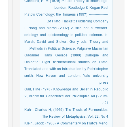
Cornford, F. M (1979) Plato’s Theory of knowledge,
London, Routledge & Kegan Paul.
----------------- (1997) Plato's Cosmology: the Timaeus
of Plato, Hackett Publishing Company.
Furlong and Marsh (2002) A skin not a sweater:
ontology and epistemology in political science. In:
Marsh, David and Stoker, Gerry eds. Theory and
Methods in Political Science, Palgrave Macmillan.
Gadamer, Hans George (1980) Dialogue and
Dialectic: Eight hermeneutical studies on Plato;
Translated and with an introduction by P.christopher
smith; New Haven and London; Yale university
press.
Gail, Fine (1978) Knowledge and Belief in Republic
V, Archiv für Geschichte der Philosophie 60 (2): 39-
121.
Kahn, Charles H, (1969) The Thesis of Parmenides,
The Review of Metaphysics, Vol. 22, No 4.
Klein, Jacob (1965) A Commentary on Plato's Meno.