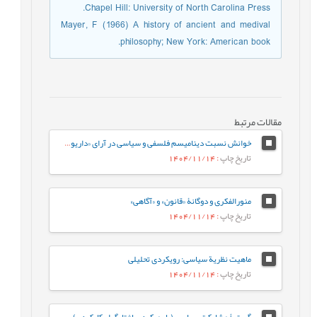
Chapel Hill: University of North Carolina Press.
Mayer, F (1966) A history of ancient and medival
philosophy; New York: American book.
مقالات مرتبط
خوانش نسبت ديناميسم فلسفی و سیاسی در آرای «داريوش شايگان»
تاریخ چاپ
: 1404/11/14
منورالفکری و دوگانۀ «قانون» و «آگاهی»
تاریخ چاپ
: 1404/11/14
ماهیت نظریة سیاسی: رویکردی تحلیلی
تاریخ چاپ
: 1404/11/14
گسترۀ مشارکت سیاسی (با رویکرد ساختارگرا- کارکردی)