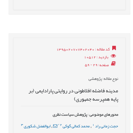
کد مقاله
: 1395020707402040
بازدید
: 10512
صفحه
: 29 - 59
نوع مقاله
: پژوهشی
مدینه فاضله افلاطونی در روایتی پارادایمی (بر
پایه همپرسه جمهوری)
محورهای موضوعی
:
پژوهش سیاست نظری
3
*
2
1
حجت زمانی راد
محمد کمالی گوکی
ابوالفضل شکوری
,
,