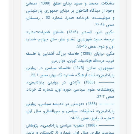
مشکات، محمد و سعید بینای مطق (1389) «معانی
وجود از دیدگاه افلاطون بر مبنای جمهوری، پارمنیدس
و سوفیست»، خردنامه صدرا، شماره 62 ، زمستان،
صص 64-77.
مکین تایر، السدیر (1376) «اخلاق فضیلت‌¬مدار»،
ترجمۀ حمید شهریاری، نقد و نظر، سال چهارم، شماره
اول و دوم، صص 45-53.
مگی، برایان (1389) فلاسفه بزرگ، آشنایی با فلسفه
غرب، عزت‌الله فولادوند، تهران، خوارزمی.
منوچهری، عباس (1378) «فلسفه سیاسی در روایتی
پارادایمی»، نامه فرهنگ، شماره 32، بهار، صص 1-22.
------------- (1385) «آزادی در روایتی پارادایمی»،
پژوهشنامه علوم سیاسی، دوره اول، شماره 2، خرداد،
صص 7-27.
------------- (1388) «دوستی در اندیشه سیاسی، روایتی
پارادایمی»، تحقیقات سیاسی و بین‌المللی، سال اول،
شماره 3، پاییز، صص 55-74.
------------- (1388) «نظریه سیاسی پارادایمی»، پژوهش
سیاست نظری، سال اول، شماره 6، تابستان و پاییز،