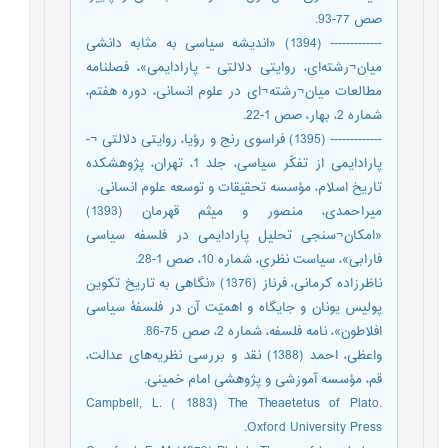
صص 77-93.
------------- (1394) «اندیشه سیاسی به مثابه دانشی
میان¬رشته‌ای، روایتی دلالتی - پارادایمی»، فصلنامه
مطالعات میان¬رشته¬ای در علوم انسانی، دوره هفتم،
شماره 2، بهار، صص 1-22.
------------- (1395) فراسوی رنج و رؤیا، روایتی دلالتی ¬-
پارادایمی از تفکّر سیاسی، جلد 1، تهران، پژوهشکده
تاریخ اسلام، مؤسسه تحقیقات و توسعه علوم انسانی.
میراحمدی، منصور و میثم قهرمان (1393)
«امکان¬سنجی تحلیل پارادایمی در فلسفه سیاسی
فارابی»، سیاست نظری، شماره 10، صص 1-28.
ناظرزاده کرمانی، فرناز (1376) «نگاهی به تاریخ تکوین
پولیس یونان و جایگاه و اهمیّت آن در فلسفۀ سیاسی‌
افلاطون»، نامه فلسفه، شماره 2، صص 75-86.
واعظی، احمد (1388) نقد و بررسی نظریه‌های عدالت،
قم، مؤسسه آموزشی و پژوهشی امام خمینی.
Campbell, L. ( 1883) The Theaetetus of Plato.
Oxford University Press.