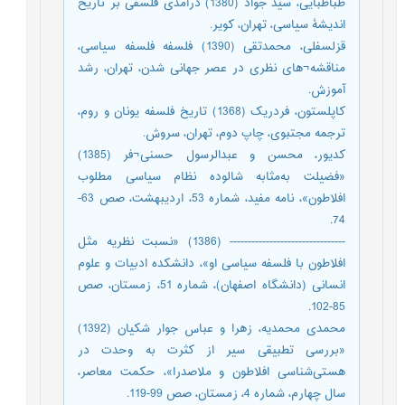
طباطبایی، سید جواد (1380) درآمدی فلسفی بر تاریخ
اندیشۀ سیاسی، تهران، کویر.
قزلسفلی، محمدتقی (1390) فلسفه فلسفه سیاسی،
مناقشه¬های نظری در عصر جهانی شدن، تهران، رشد
آموزش.
کاپلستون، فردریک (1368) تاریخ فلسفه یونان و روم،
ترجمه مجتبوی، چاپ دوم، تهران، سروش.
کدیور، محسن و عبدالرسول حسنی¬فر (1385)
«فضیلت به‌مثابه شالوده نظام سیاسی مطلوب
افلاطون»، نامه مفید، شماره 53، اردیبهشت، صص 63-
74.
-------------------------------- (1386) «نسبت نظریه مثل
افلاطون با فلسفه سیاسی او»، دانشکده ادبیات و علوم
انسانی (دانشگاه اصفهان)، شماره 51، زمستان، صص
85-102.
محمدی محمدیه، زهرا و عباس جوار شکیان (1392)
«بررسی تطبیقی سیر از کثرت به وحدت در
هستی‌شناسی افلاطون و ملاصدرا»، حکمت معاصر،
سال چهارم، شماره 4، زمستان، صص 99-119.