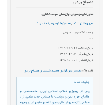
مصباح یزدی
محورهای موضوعی
:
پژوهش سیاست نظری
2
*
1
امیر روشن
محسن شفیعی سیف آبادی
,
1
- دانشگاه تربیت مدرس
-
2
تاریخ دریافت : 1394/12/02
تاریخ پذیرش : 1394/12/02
تاریخ انتشار : 1390/01/01
کلید واژه
:
تفسیر دین آزادی مجتهد شبستری مصباح یزدی
,
چکیده مقاله
:
پس از پیروزی انقلاب اسلامی ایران، متخصصان و
عالمان حوزه دین و سیاست با مسائل جدید علمی، آراء
سیاسی تازه و روش های نوینِ تفسیرِ متون دینی روبرو