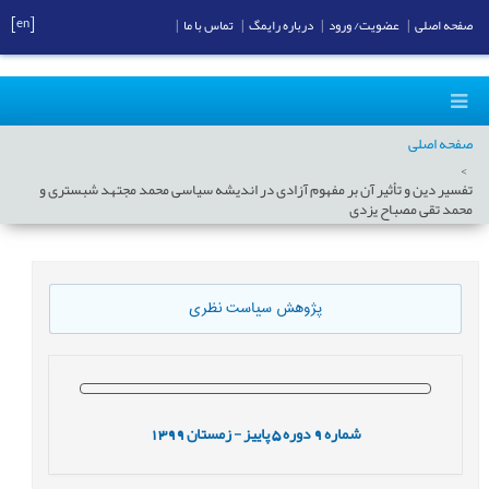
[en]
صفحه اصلی
|
عضویت/ ورود
|
درباره رایمگ
|
تماس با ما
|
صفحه اصلی
تفسیر دین و تأثیر آن بر مفهوم آزادی در اندیشه سیاسی محمد مجتهد شبستری و
محمد تقی مصباح یزدی
پژوهش سیاست نظری
شماره
9
دوره
5
پاییز - زمستان
1399