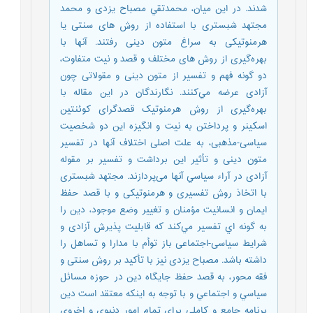
شدند. در این میان، محمدتقي مصباح یزدی و محمد
مجتهد شبستری با استفاده از روش های سنتی یا
هرمنوتیکی به سراغ متون دینی رفتند. آنها با
بهره‌گیری از روش های مختلف و قصد و نیت متفاوت،
دو گونه فهم و تفسیر از متون دینی و مقولاتی چون
آزادی عرضه مي‌كنند. نگارندگان در این مقاله با
بهره‌گیری از روش هرمنوتیک قصدگرای کوئنتین
اسکینر و پرداختن به نیت و انگیزه این دو شخصیت
سیاسی-مذهبی، به علت اصلی اختلاف آنها در تفسیر
متون دینی و تأثیر این برداشت و تفسیر بر مقوله
آزادی در آراء سياسي آنها می‌پردازند. مجتهد شبستری
با اتخاذ روش تفسیری و هرمنوتیکی و با قصد حفظ
ایمان و انسانیت مؤمنان و تغيير وضع موجود، دین را
به گونه اي تفسیر مي‌كند كه قابليت پذیرش آزادی و
شرایط سیاسی-اجتماعی باز توأم با مدارا و تساهل را
داشته باشد. مصباح یزدی نیز با تأکید بر روش سنتی و
فقه محور، به قصد حفظ جايگاه دين در حوزه مسائل
سياسي و اجتماعي و با توجه به اینکه معتقد است دین
برنامه جامع و کاملی برای تمام امور دنیوی و اخروی