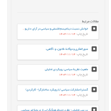
مقالات مرتبط
خوانش نسبت ديناميسم فلسفی و سیاسی در آرای «داريوش شايگان»
تاریخ چاپ
: 1404/11/14
منورالفکری و دوگانۀ «قانون» و «آگاهی»
تاریخ چاپ
: 1404/11/14
ماهیت نظریة سیاسی: رویکردی تحلیلی
تاریخ چاپ
: 1404/11/14
گسترۀ مشارکت سیاسی (با رویکرد ساختارگرا- کارکردی)
تاریخ چاپ
: 1404/11/14
بررسی تحلیلی- نظری چندفرهنگ‌گرایی از دریچۀ امر سیاسی