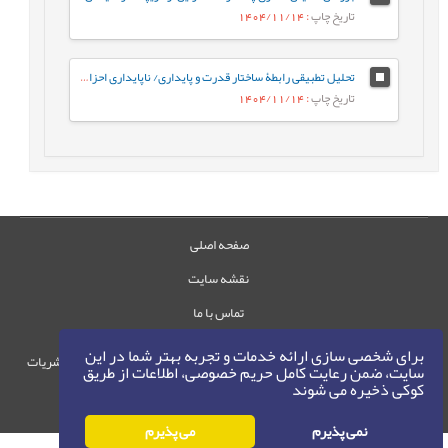
تاریخ چاپ
: 1404/11/14
تحلیل تطبیقی رابطۀ ساختار قدرت و پایداری/ ناپایداری احزاب سیاسی در ساختارهای اقتدارگرا، دموکراتیک و شبه¬اقتدارگرا
تاریخ چاپ
: 1404/11/14
صفحه اصلی
نقشه سایت
تماس با ما
برای شخصی سازی ارائه خدمات و تجربه بهتر شما در این
حقوق این وب‌سایت متعلق به سامانه مدیریت نشریات
سایت، ضمن رعایت کامل حریم خصوصی، اطلاعات از طریق
رایمگ است.
کوکی ذخیره می شوند
حق نشر
1405-1396
©
نمی پذیرم
می پذیرم