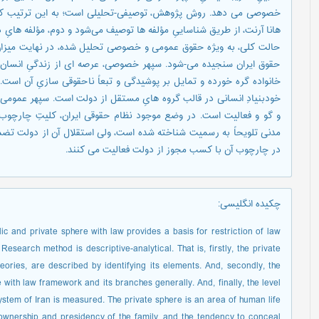
خصوصی می دهد. روش پژوهش، توصیفی-تحلیلی است؛ به این ترتیب که 
هانا آرنت، از طریق شناساییِ مؤلفه ها توصیف می‌شود و دوم، مؤلفه هایِ
حالت کلی، به ویژه حقوق عمومی و خصوصی تحلیل شده، در نهایت میز
حقوق ایران سنجیده می-شود. سپهر خصوصی، عرصه ای از زندگیِ انسان اس
خانواده گره خورده و تمایل بر پوشیدگی و تبعاً ناحقوقی سازیِ آن ا
خودبنیادِ انسانی در قالب گروه هایِ مستقل از دولت است. سپهر عمومی
و گو و فعالیت است. در وضع موجود نظام حقوقی ایران، کلیتِ چارچو
مدنی تلویحاً به رسمیت شناخته شده است، ولی استقلال آن از دولت ت
در چارچوب آن با کسب مجوز از دولت فعالیت می کنند.
چکیده انگلیسی
:
ic and private sphere with law provides a basis for restriction of law
search method is descriptive-analytical. That is, firstly, the private
ories, are described by identifying its elements. And, secondly, the
ith law framework and its branches generally. And, finally, the level
system of Iran is measured. The private sphere is an area of human life
e ownership and presidency of the family, and the tendency to conceal