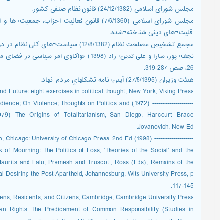
مجلس شورای اسلامی (24/12/1382) قانون نظام صنفی کشور.
مجلس شورای اسلامی (7/6/1360) قانون فعالیت اح
اقلیت¬های دینی شناخته¬شده.
مجمع تشخیص مصلحت نظام (12/8/1382) سیاست¬های کلی نظام در دوره چشم¬انداز.
نجف¬پور، سارا و علی تدین¬راد (1398) «واکاو
26، صص 287-319.
هیئت وزیران (27/5/1395) آیین¬نامه تشكل‏هاي مردم¬نهاد.
 Future: eight exercises in political thought, New York, Viking Press.
cs; Civil Disobedience; On Violence; Thoughts on Politics and
- (1979) The Origins of Totalitarianism, San Diego, Harcourt Brace
Jovanovich, New Ed.
-------------------- (1998) Human condition, Chicago: University of Chicago Press, 2nd Ed.
f Mourning: The Politics of Loss, ‘Theories of the Social’ and the
Maurits and Lalu, Premesh and Truscott, Ross (Eds), Remains of the
al Desiring the Post-Apartheid, Johannesburg, Wits University Press, p.
117-145.
iens, Residents, and Citizens, Cambridge, Cambridge University Press.
 Rights: The Predicament of Common Responsibility (Studies in