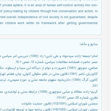
of private sphere; it is an area of human self-control activity into non-
f policy-making by citizens through free conversation and action. In
rted overall; independence of civil society is not guaranteed, despite
hen citizens work within its framework after getting governmental
منابع و مأخذ
:
امام¬جمعه¬زاده، سیدجواد و علی تدین
عصر حاضر»، فصلنامه مطالعات سیاسی، شماره 12، صص 1-15.
صانعي، منوچهر (1387) «ضرورت و دوام از ديدگاه ابن سينا و ارسطو»، حكمت سينوي (مشكوه النور)، شماره 39، صص 49-62.
کاتوزیان، ناصر (1381) قانون مدنی در نظم حقوقی کنونی، چاپ هفتم، تهران، میزان.
331.
کریم¬زاده، عطااله و عباس منوچهری (1398) 
نظري، شماره 26، صص 97-131.
مجلس شورای اسلامی (1/12/1391) قانون حمایت خانواده.
مجلس شورای اسلامی (11/6/1383) قانون برنامه چهارم توسعه اقتصادی، اجتماعی و فرهنگی جمهوری اسلامی ایران.