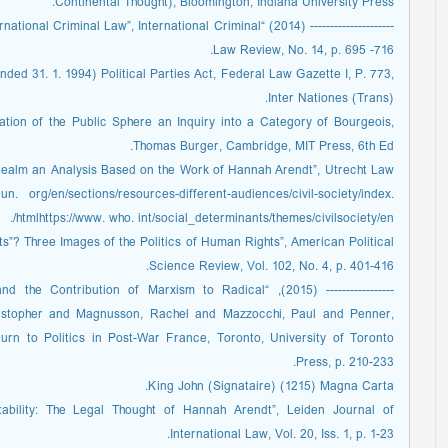
Continental Thought), Bloomington, Indiana University Press.
roach to International Criminal Law”, International Criminal
Law Review, No. 14, p. 695 -716.
ed 31. 1. 1994) Political Parties Act, Federal Law Gazette I, P. 773,
Inter Nationes (Trans).
tion of the Public Sphere an Inquiry into a Category of Bourgeois,
Thomas Burger, Cambridge, MIT Press, 6th Ed.
 realm an Analysis Based on the Work of Hannah Arendt”, Utrecht Law
 org/en/sections/resources-different-audiences/civil-society/index.
htmlhttps://www. who. int/social_determinants/themes/civilsociety/en/.
s”? Three Images of the Politics of Human Rights”, American Political
Science Review, Vol. 102, No. 4, p. 401-416.
nne Balibar and the Contribution of Marxism to Radical
istopher and Magnusson, Rachel and Mazzocchi, Paul and Penner,
rn to Politics in Post-War France, Toronto, University of Toronto
Press, p. 210-233.
King John (Signataire) (1215) Magna Carta.
tability: The Legal Thought of Hannah Arendt”, Leiden Journal of
International Law, Vol. 20, Iss. 1, p. 1-23.