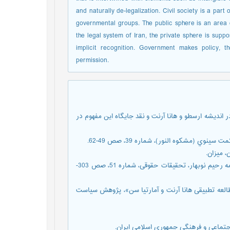
and naturally de-legalization. Civil society is a part 
governmental groups. The public sphere is an area o
the legal system of Iran, the private sphere is suppo
implicit recognition. Government makes policy, t
permission.
¬راد (1390) «بررسی امر سیاسی در اندیشه ارسطو و هانا آرنت و نقد جایگاه این مفهوم در
کالون، کرگ (1389) «تاریخچه مفهوم جامعه مدنی و حوزه عمومی»، ترجمه رحیم نوبهار، تحقیقات حقوقی، شماره 51، صص 303-
«رابطه مدنی و توانمندی: مطالعه تطبیقی هانا آرنت و آمارتیا سن»، پژوهش سياست