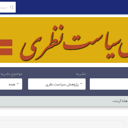
نشریه
موضوع نشریه
پژوهش سیاست نظری
همه
هانا آرنت»