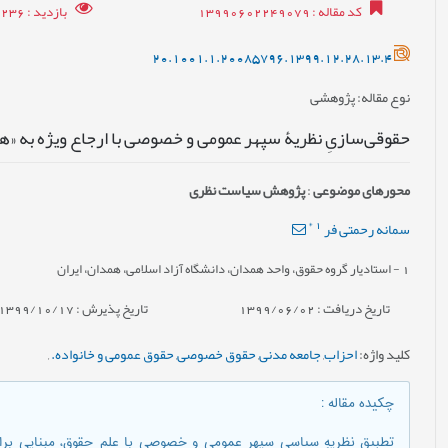
کد مقاله
: 13990602249079
بازدید
: 11236
20.1001.1.20085796.1399.12.28.13.4
نوع مقاله
: پژوهشی
حقوقی‌سازیِ نظریۀ سپهر عمومی و خصوصی با ارجاع ویژه به «ها
محورهای موضوعی
:
پژوهش سیاست نظری
*
1
سمانه رحمتی فر
1
- استادیار گروه حقوق، واحد همدان، دانشگاه آزاد اسلامی، همدان، ایران
تاریخ دریافت : 1399/06/02
تاریخ پذیرش : 1399/10/17
کلید واژه
:
احزاب
,
جامعه مدنی
,
حقوق خصوصی
,
حقوق عمومی و خانواده.
,
چکیده مقاله
:
تطبیقِ نظریهِ سیاسیِ سپهر عمومی و خصوصی با علم حقوق، مبنایی بر