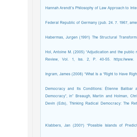
--------------------- (2014) “Hannah Arendt’s Philosophy of Law App
Federal Republic of Germany (pub. 24. 7. 1967, amend
Habermas, Jurgen (1991) The Structural Transforma
Hol, Antoine M. (2005) “Adjudication and the public
Review, Vol. 1, Iss. 2, P. 40-55. https://www. un.
Ingram, James (2008) “What Is a “Right to Have Right
----------------- (2015), “Democracy and Its Conditions: Étie
Democracy”, in” Breaugh, Martin and Holman, Chr
Devin (Eds), Thinking Radical Democracy: The Retu
Klabbers, Jan (2007) “Possible Islands of Predic