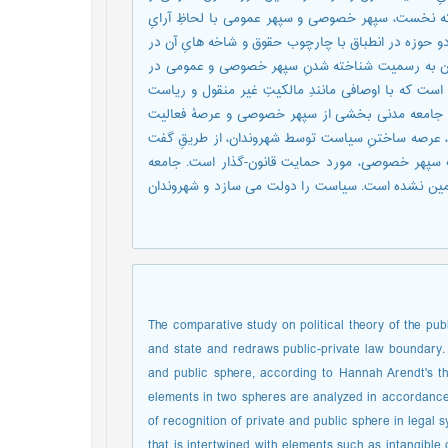
نخست، سپهر خصوصی و سپهر عمومی با لحاظِ آرایِ
 دو حوزه در انطباق با چارچوب حقوق و شاخه هایِ آن در
ان به رسمیت شناخته شدنِ سپهر خصوصی و عمومی در
ت که با اوصافی مانندِ مالکیتِ غیر منقول و ریاست
ست. جامعه مدنی بخشی از سپهر خصوصی و عرصۀ فعالیت
، عرصه ساختنِ سیاست توسط شهروندان، از طریقِ گفت
ب سپهر خصوصی، مورد حمایت قانون-گذار است. جامعه
ضمین نشده است. سیاست را دولت می سازد و شهروندان
The comparative study on political theory of the publ
and state and redraws public-private law boundary. Re
and public sphere, according to Hannah Arendt's the
elements in two spheres are analyzed in accordance w
of recognition of private and public sphere in legal 
that is intertwined with elements such as intangibl