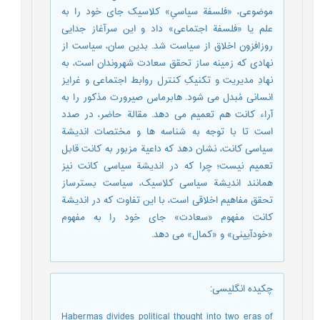
موضوعی، «فلسفة سیاسیِ» کلاسیک جای خود را به
علم یا «فلسفة اجتماعی» داد و این سرآغاز جدایی
روزافزون اخلاق از سیاست شد. بدین سان، سیاست از
نهادی که زمینه ساز تحقق سعادت شهروندان است، به
نهادِ مدیریت و تکنیکِ کنترل روابط اجتماعی و غرایز
انسانی مُبدل می شود. هابرماس صیرورت مذکور را به
آراء کانت هم تعمیم می دهد. مقالة حاضر، در صدد
است تا با توجه به شناسه ها و مختصات اندیشة
سیاسی کانت، نشان دهد که داعیة مزبور به کانت قابل
تعمیم نیست؛ چرا که در اندیشة سیاسی کانت نیز
همانند اندیشة سیاسی کلاسیک، سیاست بسترساز
تحقق مفاهیم اخلاقی است، با این تفاوت که در اندیشة
کانت مفهوم «سعادت» جای خود را به مفهوم
«خودآیینی» و «کمال» می دهد.
چکیده انگلیسی
:
Habermas divides political thought into two eras of