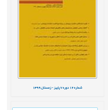
شماره
12
دوره
7
پاییز - زمستان
1399