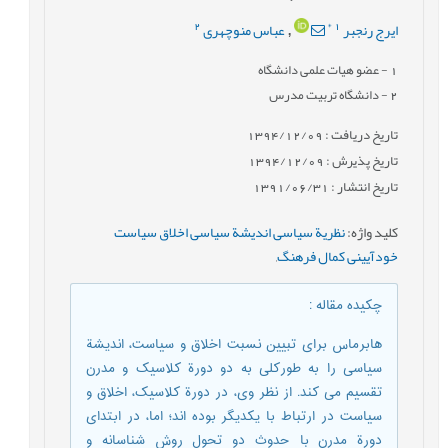
2
*
1
ایرج رنجبر
عباس منوچهری
,
1
- عضو هیات علمی دانشگاه
2
- دانشگاه تربیت مدرس
تاریخ دریافت : 1394/12/09
تاریخ پذیرش : 1394/12/09
تاریخ انتشار : 1391/06/31
کلید واژه
:
نظریة سیاسی اندیشة سیاسی اخلاق سیاست
خودآیینی کمال فرهنگ
,
چکیده مقاله
:
هابرماس برای تبیین نسبت اخلاق و سیاست، اندیشة
سیاسی را به طورکلی به دو دورة کلاسیک و مدرن
تقسیم می کند. از نظر وی، در دورة کلاسیک، اخلاق و
سیاست در ارتباط با یکدیگر بوده اند؛ اما، در ابتدای
دورة مدرن با حدوث دو تحول روش شناسانه و