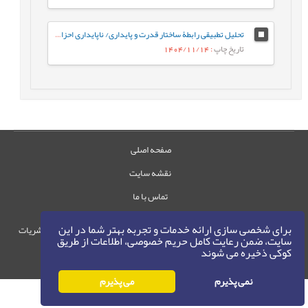
تحلیل تطبیقی رابطۀ ساختار قدرت و پایداری/ ناپایداری احزاب سیاسی در ساختارهای اقتدارگرا، دموکراتیک و شبه¬اقتدارگرا
تاریخ چاپ
: 1404/11/14
صفحه اصلی
نقشه سایت
تماس با ما
برای شخصی سازی ارائه خدمات و تجربه بهتر شما در این
حقوق این وب‌سایت متعلق به سامانه مدیریت نشریات
سایت، ضمن رعایت کامل حریم خصوصی، اطلاعات از طریق
رایمگ است.
کوکی ذخیره می شوند
حق نشر
1405-1396
©
نمی پذیرم
می پذیرم