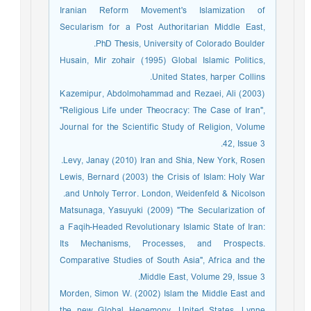
Iranian Reform Movement's Islamization of
Secularism for a Post Authoritarian Middle East,
PhD Thesis, University of Colorado Boulder.
Husain, Mir zohair (1995) Global Islamic Politics,
United States, harper Collins.
Kazemipur, Abdolmohammad and Rezaei, Ali (2003)
"Religious Life under Theocracy: The Case of Iran",
Journal for the Scientific Study of Religion, Volume
42, Issue 3.
Levy, Janay (2010) Iran and Shia, New York, Rosen.
Lewis, Bernard (2003) the Crisis of Islam: Holy War
and Unholy Terror. London, Weidenfeld & Nicolson.
Matsunaga, Yasuyuki (2009) "The Secularization of
a Faqih-Headed Revolutionary Islamic State of Iran:
Its Mechanisms, Processes, and Prospects.
Comparative Studies of South Asia", Africa and the
Middle East, Volume 29, Issue 3.
Morden, Simon W. (2002) Islam the Middle East and
the new Global Hegemony, United States, Lynne