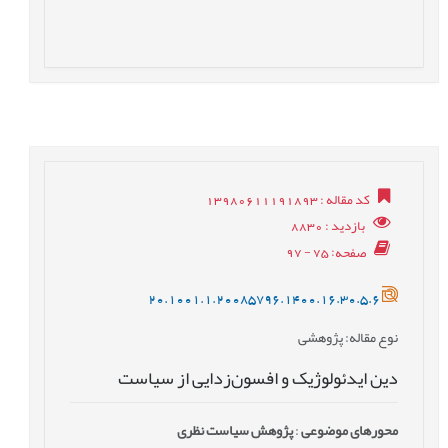
کد مقاله
: 13980611191893
بازدید
: 8830
صفحه
: 75 - 97
20.1001.1.20085796.1400.16.30.5.6
نوع مقاله
: پژوهشی
دین ایدئولوژیک و افسون‌زدایی از سیاست
محورهای موضوعی
:
پژوهش سیاست نظری