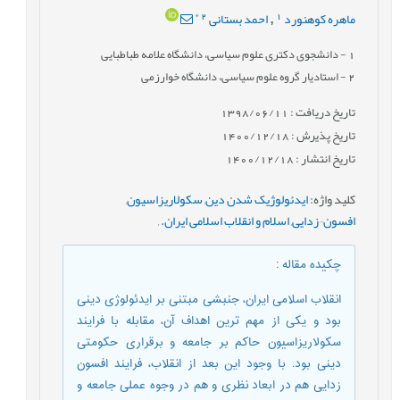
*
2
1
ماهره کوهنورد
احمد بستانی
,
1
- دانشجوی دکتری علوم سیاسی، دانشگاه علامه طباطبایی
2
- استادیار گروه علوم سیاسی، دانشگاه خوارزمی
تاریخ دریافت : 1398/06/11
تاریخ پذیرش : 1400/12/18
تاریخ انتشار : 1400/12/18
کلید واژه
:
ایدئولوژیک شدن دین
,
سکولاریزاسیون
,
افسون¬زدایی
,
اسلام و انقلاب اسلامی ایران.
,
چکیده مقاله
:
انقلاب اسلامی ایران، جنبشی مبتنی بر ایدئولوژی دینی
بود و یکی از مهم ترین اهداف آن، مقابله با فرایند
سکولاریزاسیون حاکم بر جامعه و برقراری حکومتی
دینی بود. با وجود این بعد از انقلاب، فرایند افسون
زدایی هم در ابعاد نظری و هم در وجوه عملی جامعه و