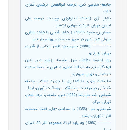
جامعه¬شناسی دین، ترجمه ابوالفضل مرشدی، تهران،
ثالث.
بشلر، ژان (1370) ایدئولوژی چیست، ترجمه علی
اسدی، تهران، شرکت سهامی انتشار.
حجاریان، سعید (1379) از شاهد قدسی تا شاهد بازاری
(عرفی شدن دین در سپهر سیاست)، تهران، طرح نو.
¬¬------------ (1380) جمهوریت: افسون‌زدایی از قدرت،
تهران، طرح نو.
روا، اولیویه (1396) جهل مقدسه (زمان دین بدون
فرهنگ)، ترجمه عبدالله ناصری طاهری و سمیه سادات
طباطبایی، تهران، مروارید.
سلیمانیه، مهدی (1397) پل تا جزیره: تأملاتی جامعه
شناختی در موقعیت پساانقلابی روحانیت، تهران، آرما.
شجاعی زند، علی‌رضا (1380) دین، جامعه و عرفی شدن،
تهران، مرکز.
شریعتی، علی (1356) با مخاطب¬های آشنا، مجموعه
آثار 1، تهران، ارشاد.
----------- (1360) چه باید کرد؟، مجموعه آثار 20، تهران،
بی‌نا.