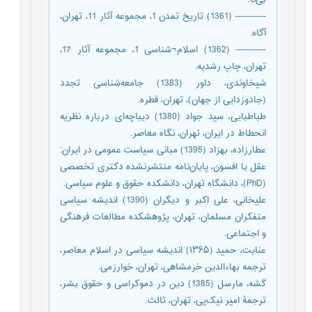
----------- (1361) تاریخ تمدن 1، مجموعه آثار 11، تهران،
آگاه.
----------- (1362) اسلام¬شناسی 1، مجموعه آثار 17،
تهران، چاپ رشدیه.
شیخاوندی، داور (1383) جامعه‌شناسی تجدد
(جادو‌زدایی از جهان)، تهران، قطره.
طباطبایی، سید جواد (1380) دیباچه‌ای درباره نظریه
انحطاط در ایران، تهران، نگاه معاصر.
عطارزاده، بهزاد (1395) مبانی سیاست عمومی در ایران:
عقل یا افسون، پایان‌نامه منتشرنشده دکتری تخصصی
(PhD)، دانشگاه تهران، دانشکده حقوق و علوم سیاسی.
علیخانی، علی اکبر و دیگران (1390) اندیشه سیاسی
متفکران مسلمان، تهران، پژوهشکده مطالعات فرهنگی
و اجتماعی.
عنایت، حمید (۱۳۶۵) اندیشه سیاسی در اسلام معاصر،
ترجمه بهاءالدین خرمشاهی، تهران، خوارزمی.
گشه، مارسل (1385) دین در دموکراسی و حقوق بشر،
ترجمۀ امیر نیک‌پی، تهران، ثالث.