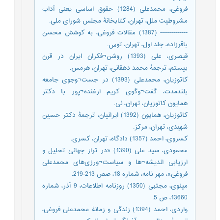
فروغی، محمدعلی (1284) حقوق اساسی یعنی آداب
مشروطیت ملل، تهران، کتابخانۀ مجلس شورای ملی.
-------------- (1387) مقالات فروغی، به کوشش محسن
باقرزاده، جلد اول، تهران، توس.
قیصری، علی (1393) روشن¬فکران ایران در قرن
بیستم، ترجمۀ محمد دهقانی، تهران، هرمس.
کاتوزیان، محمدعلی (1393) در جست¬وجوی جامعه
بلندمدت، گفت¬وگوی کریم ارغنده¬پور با دکتر
همایون کاتوزیان، تهران، نی.
کاتوزیان، همایون (1392) ایرانیان، ترجمۀ دکتر حسین
شهیدی، تهران، مرکز.
کسروی، احمد (1357) دادگاه، تهران، کسری.
محمودی، سید علی (1390) «در تراز جهانی تحلیل و
ارزیابی اندیشه¬ها و سیاست¬ورزی‌های محمدعلی
فروغی»، مهر نامه، شماره 18، صص 213-219.
مینوی، مجتبی (1350) روزنامه اطلاعات، 9 آذر، شماره
13660، ص 5.
واردی، احمد (1394) زندگی و زمانۀ محمدعلی فروغی،