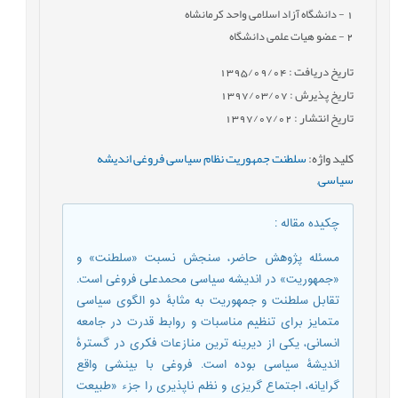
1
- دانشگاه آزاد اسلامی واحد کرمانشاه
2
- عضو هیات علمی دانشگاه
تاریخ دریافت : 1395/09/04
تاریخ پذیرش : 1397/03/07
تاریخ انتشار : 1397/07/02
کلید واژه
:
سلطنت جمهوریت نظام سیاسی فروغی اندیشه
سیاسی
,
چکیده مقاله
:
مسئله پژوهش حاضر، سنجش نسبت «سلطنت» و
«جمهوریت» در اندیشه سیاسی محمدعلی فروغی است.
تقابل سلطنت و جمهوریت به مثابۀ دو الگوی سیاسی
متمایز برای تنظیم مناسبات و روابط قدرت در جامعه
انسانی، یکی از دیرینه ترین منازعات فکری در گسترۀ
اندیشۀ سیاسی بوده است. فروغی با بینشی واقع
گرایانه، اجتماع گریزی و نظم ناپذیری را جزء «طبیعت