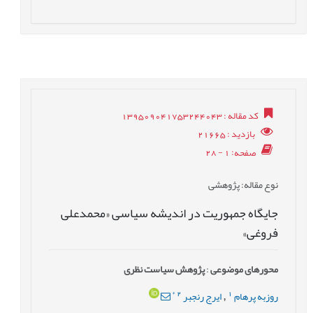
کد مقاله
: 139509041753244043
بازدید
: 21665
صفحه
: 1 - 28
نوع مقاله
: پژوهشی
جایگاه جمهوریت در اندیشه سیاسی «محمدعلی
فروغی»
محورهای موضوعی
:
پژوهش سیاست نظری
*
2
1
روزبه پرهام
ایرج رنجبر
,