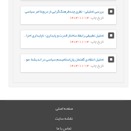
بررسی تحلیلی- نظری چندفرهنگ‌گرایی از دریچۀ امر سیاسی
تاریخ چاپ
: 1404/11/14
تحلیل تطبیقی رابطۀ ساختار قدرت و پایداری/ ناپایداری احزاب سیاسی در ساختارهای اقتدارگرا، دموکراتیک و شبه¬اقتدارگرا
تاریخ چاپ
: 1404/11/14
تحلیل انتقادی گفتمان پان‌اسلامیسم سیاسی در اندیشۀ «مولانا محمد برکت‌الله بوپالی» (هندوستانی) در کتاب «خلافت» (چاپ 1924 میلادی)
تاریخ چاپ
: 1404/11/14
صفحه اصلی
نقشه سایت
تماس با ما