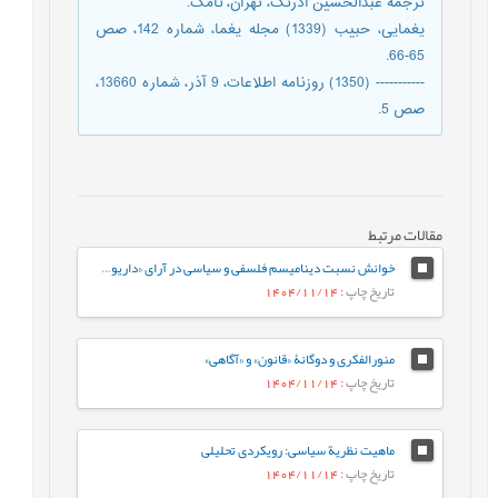
ترجمۀ عبدالحسین آذرنگ، تهران، نامک.
یغمایی، حبیب (1339) مجله یغما، شماره 142، صص
65-66.
----------- (1350) روزنامه اطلاعات، 9 آذر، شماره 13660،
صص 5.
مقالات مرتبط
خوانش نسبت ديناميسم فلسفی و سیاسی در آرای «داريوش شايگان»
تاریخ چاپ
: 1404/11/14
منورالفکری و دوگانۀ «قانون» و «آگاهی»
تاریخ چاپ
: 1404/11/14
ماهیت نظریة سیاسی: رویکردی تحلیلی
تاریخ چاپ
: 1404/11/14