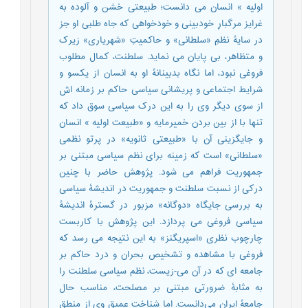
اولیه » انسان می دانست؛ طبیعتی خشن و آلوده به
غرایز مرگبارِ خودبینی و خودخواهی که جاه طلبی او جز
در سایۀ نظمِ «سلطانی» و حاکمیتِ «شهریاری» زیرک
و متظاهر، بی پایان می نماید. سلطنت، کمال مطلوب
فروغی نبود، اما نگاه بدبینانۀ او به انسان از یکسو و
شرایط اجتماعی و پریشانی سیاسی حاکم بر زمانه اش
از سوی دیگر وی را به این درک سیاسی سوق داد که
تنها با از بین بردن خمیرمایه و «طبیعت اولیه » انسان
و جایگزینی آن با «طبیعتی ثانویه» در پرتو نظمی
«سلطانی» است که زمینه برای نظم سیاسی مبتنی بر
جمهوریت فراهم می شود. پژوهش حاضر با چنین
درکی از نسبت سلطنت و جمهوریت در اندیشۀ سیاسی
به بررسی جایگاه «دوگانه» مزبور در گسترۀ اندیشۀ
سیاسی فروغی می پردازد. این پژوهش با کاربست
چارچوب نظری «اسپریگنز» به این نتیجه می رسد که
فروغی با مشاهده و تشخیص بحران و درد حاکم بر
جامعه ای که در آن می-زیست، نظم سیاسی سلطنت را
به مثابۀ ضرورتی مبتنی بر مصلحت، مناسب حال
جامعۀ ایران می‌دانست. اما شناخت عمیق وی از منطق