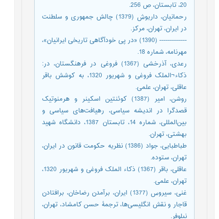
20، تابستان، ص 256.
رحمانیان، داریوش (1379) چالش جمهوری و سلطنت
در ایران، تهران، مرکز.
-------------- (1390) «در پی خودآگاهی تاریخی ایرانیان»،
مهرنامه، شماره 18.
رعدی، آذرخشی (1367) فروغی در فرهنگستان، در:
ذکاء¬الملک فروغی و شهریور 1320، به کوشش باقر
عاقلی، تهران، علمی.
روشن، امیر (1387) کوئنتین اسکینر و هرمنوتیک
قصدگرا در اندیشه سیاسی، رهیافت‌های سیاسی و
بین‌المللی، شماره 14، تابستان 1387، دانشگاه شهید
بهشتی، تهران.
طباطبایی، جواد (1386) نظریه حکومت قانون در ایران،
تهران، ستوده.
عاقلی، باقر (1367) ذکاء الملک فروغی و شهریور 1320،
تهران، علمی.
غنی، سیروس (1377) ایران، برآمدن رضاخان، برافتادن
قاجار و نقش انگلیسی‌ها، ترجمۀ حسن کامشاد، تهران،
نیلوفر.