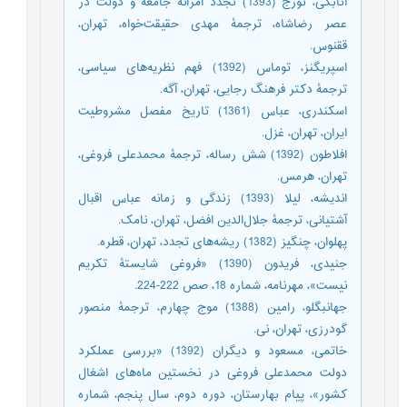
اتابکی، تورج (1393) تجدد آمرانه جامعه و دولت در
عصر رضاشاه، ترجمۀ مهدی حقیقت‌خواه، تهران،
ققنوس.
اسپریگنز، توماس (1392) فهم نظریه‌های سیاسی،
ترجمۀ دکتر فرهنگ رجایی، تهران، آگه.
اسکندری، عباس (1361) تاریخ مفصل مشروطیت
ایران، تهران، غزل.
افلاطون (1392) شش رساله، ترجمۀ محمدعلی فروغی،
تهران، هرمس.
اندیشه، لیلا (1393) زندگی و زمانه عباس اقبال
آشتیانی، ترجمۀ جلال‌الدین افضل، تهران، نامک.
پهلوان، چنگیز (1382) ریشه‌های تجدد، تهران، قطره.
جنیدی، فریدون (1390) «فروغی شایستۀ تکریم
نیست»، مهرنامه، شماره 18، صص 222-224.
جهانبگلو، رامین (1388) موج چهارم، ترجمۀ منصور
گودرزی، تهران، نی.
خاتمی، مسعود و دیگران (1392) «بررسی عملکرد
دولت محمدعلی فروغی در نخستین ماه‌های اشغال
کشور»، پیام بهارستان، دوره دوم، سال پنجم، شماره