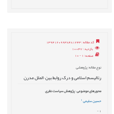
کد مقاله
: 13941209938481243
بازدید
: 10047
صفحه
: 1 - 10
نوع مقاله
: پژوهشی
رئالیسم اسلامی و درک روابط بین¬الملل مدرن
محورهای موضوعی
:
پژوهش سیاست نظری
1
حسین سلیمی
-
1