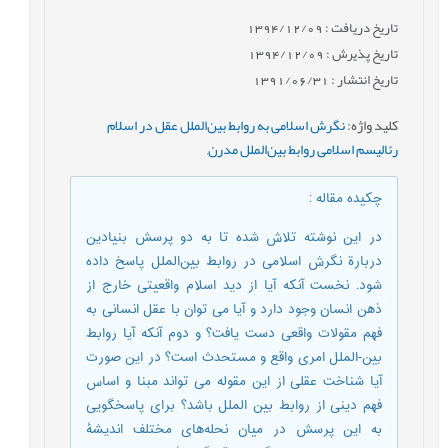
تاریخ دریافت : 1394/12/09
تاریخ پذیرش : 1394/12/09
تاریخ انتشار : 1391/06/31
کلید واژه
:
نگرش اسلامی به روابط بین‌الملل عقل در اسلام
رئالیسم اسلامی روابط بین‌الملل مدرن
,
چکیده مقاله
:
در این نوشته تلاش شده تا به دو پرسش بنیادین
دربارة نگرش اسلامی در روابط بین‌الملل پاسخ داده
شود. نخست آنکه آیا از دید اسلام واقعیتی خارج از
ذهن انسان وجود دارد و آیا می توان با عقل انسانی به
فهم مقولات واقعی دست یافت؟ و دوم آنکه آیا روابط
بین-الملل امری واقع و مستحدث است؟ در این صورت
آیا شناخت عقلی از این مقوله می تواند مبنا و اساس
فهم دینی از روابط بین الملل باشد؟ برای پاسخگویی
به این پرسش در میان نحله‌های مختلف اندیشۀ